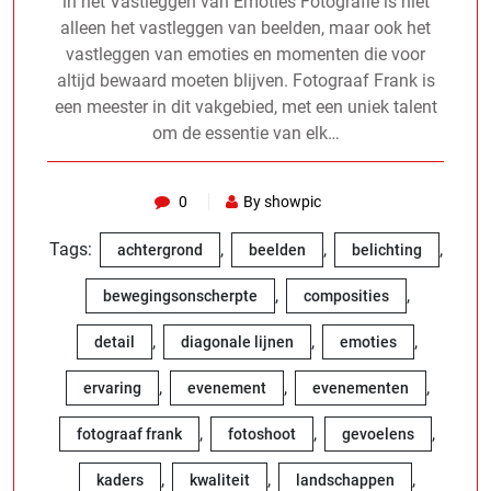
in het Vastleggen van Emoties Fotografie is niet
alleen het vastleggen van beelden, maar ook het
vastleggen van emoties en momenten die voor
altijd bewaard moeten blijven. Fotograaf Frank is
een meester in dit vakgebied, met een uniek talent
om de essentie van elk…
0
By showpic
Tags:
,
,
,
achtergrond
beelden
belichting
,
,
bewegingsonscherpte
composities
,
,
,
detail
diagonale lijnen
emoties
,
,
,
ervaring
evenement
evenementen
,
,
,
fotograaf frank
fotoshoot
gevoelens
,
,
,
kaders
kwaliteit
landschappen