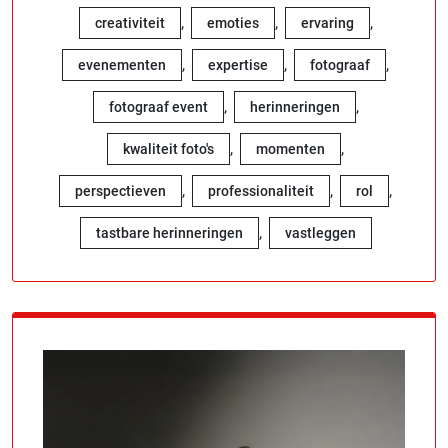
,
,
,
creativiteit
emoties
ervaring
,
,
,
evenementen
expertise
fotograaf
,
,
fotograaf event
herinneringen
,
,
kwaliteit foto's
momenten
,
,
,
perspectieven
professionaliteit
rol
,
tastbare herinneringen
vastleggen