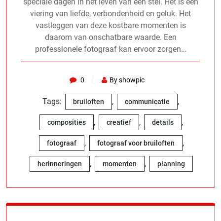
speciale dagen in het leven van een stel. Het is een
viering van liefde, verbondenheid en geluk. Het
vastleggen van deze kostbare momenten is
daarom van onschatbare waarde. Een
professionele fotograaf kan ervoor zorgen…
0
By showpic
Tags:
,
,
bruiloften
communicatie
,
,
,
composities
creatief
details
,
,
fotograaf
fotograaf voor bruiloften
,
,
herinneringen
momenten
planning