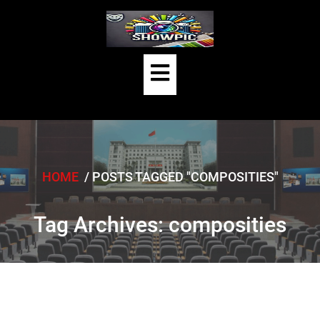
Skip
to
content
Open
Button
HOME
/
POSTS TAGGED "COMPOSITIES"
Tag Archives: composities