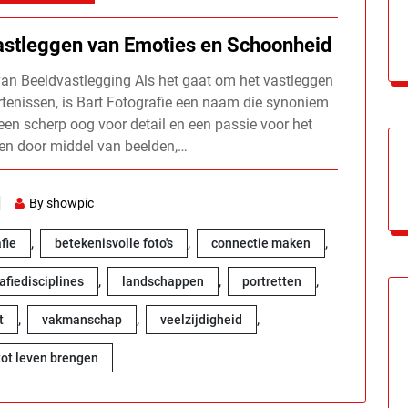
Vastleggen van Emoties en Schoonheid
 van Beeldvastlegging Als het gaat om het vastleggen
enissen, is Bart Fotografie een naam die synoniem
t een scherp oog voor detail en een passie voor het
len door middel van beelden,…
By showpic
,
,
,
fie
betekenisvolle foto's
connectie maken
,
,
,
afiedisciplines
landschappen
portretten
,
,
,
t
vakmanschap
veelzijdigheid
 tot leven brengen