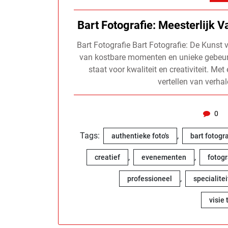
Bart Fotografie: Meesterlijk 
Bart Fotografie Bart Fotografie: De Kunst
van kostbare momenten en unieke gebeurt
staat voor kwaliteit en creativiteit. Me
vertellen van verha
0
Tags:
,
authentieke foto's
bart fotogra
,
,
creatief
evenementen
fotogr
,
professioneel
specialitei
visie