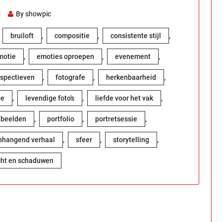
By showpic
,
,
,
,
bruiloft
compositie
consistente stijl
,
,
,
motie
emoties oproepen
evenement
,
,
,
rspectieven
fotografe
herkenbaarheid
,
,
,
ie
levendige foto's
liefde voor het vak
,
,
,
 beelden
portfolio
portretsessie
,
,
,
hangend verhaal
sfeer
storytelling
cht en schaduwen