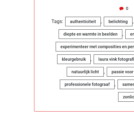
0
Tags:
,
authenticiteit
belichting
,
diepte en warmte in beelden
e
experimenteer met composities en pe
,
kleurgebruik
laura vink fotograf
,
natuurlijk licht
passie voor
,
professionele fotograaf
samen
zonli