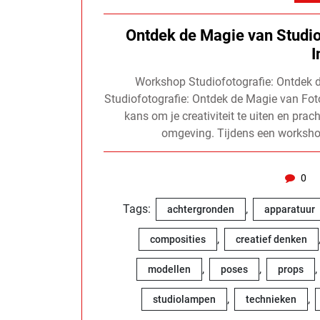
Ontdek de Magie van Studio
I
Workshop Studiofotografie: Ontdek 
Studiofotografie: Ontdek de Magie van Foto
kans om je creativiteit te uiten en prac
omgeving. Tijdens een workshop
0
Tags:
,
achtergronden
apparatuur
,
composities
creatief denken
,
,
,
modellen
poses
props
,
,
studiolampen
technieken