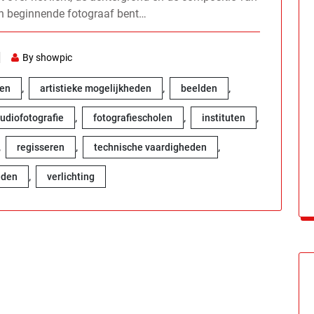
een beginnende fotograaf bent…
By showpic
,
,
,
den
artistieke mogelijkheden
beelden
,
,
,
tudiofotografie
fotografiescholen
instituten
,
,
,
regisseren
technische vaardigheden
,
eden
verlichting