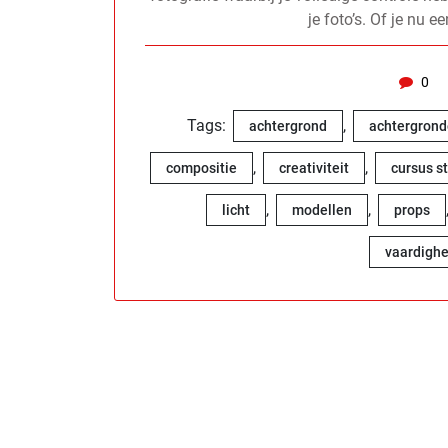
je foto’s. Of je nu 
0
Tags:
,
achtergrond
achtergron
,
,
compositie
creativiteit
cursus s
,
,
licht
modellen
props
vaardigh