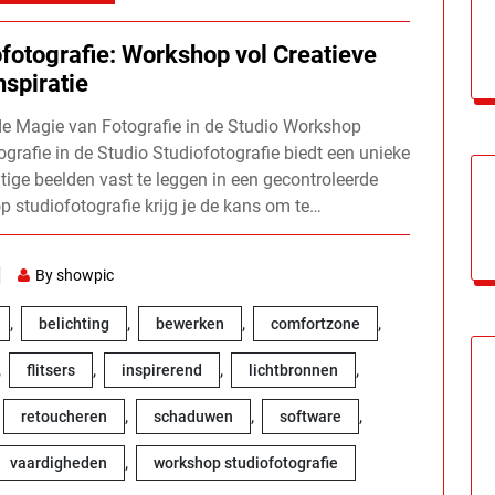
fotografie: Workshop vol Creatieve
nspiratie
de Magie van Fotografie in de Studio Workshop
grafie in de Studio Studiofotografie biedt een unieke
htige beelden vast te leggen in een gecontroleerde
 studiofotografie krijg je de kans om te…
By showpic
,
,
,
,
belichting
bewerken
comfortzone
,
,
,
,
flitsers
inspirerend
lichtbronnen
,
,
,
retoucheren
schaduwen
software
,
vaardigheden
workshop studiofotografie