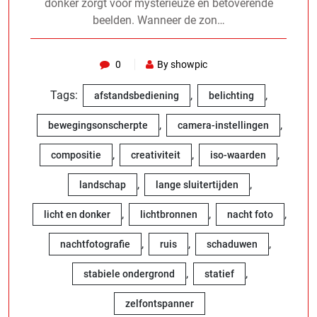
donker zorgt voor mysterieuze en betoverende
beelden. Wanneer de zon…
0
By showpic
Tags:
,
,
afstandsbediening
belichting
,
,
bewegingsonscherpte
camera-instellingen
,
,
,
compositie
creativiteit
iso-waarden
,
,
landschap
lange sluitertijden
,
,
,
licht en donker
lichtbronnen
nacht foto
,
,
,
nachtfotografie
ruis
schaduwen
,
,
stabiele ondergrond
statief
zelfontspanner