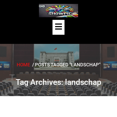
Skip
to
content
Open
Button
HOME
/
POSTS TAGGED "LANDSCHAP"
Tag Archives: landschap