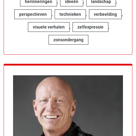
,
,
,
herinneringen
ideeën
landschap
,
,
,
perspectieven
technieken
verbeelding
,
,
visuele verhalen
zelfexpressie
zonsondergang