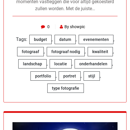
momenten vastleggen die voor altijd gekoesterd
zullen worden. Met de juiste…
0
By showpic
Tags:
,
,
,
budget
datum
evenementen
,
,
,
fotograaf
fotograaf nodig
kwaliteit
,
,
,
landschap
locatie
onderhandelen
,
,
,
portfolio
portret
stijl
type fotografie