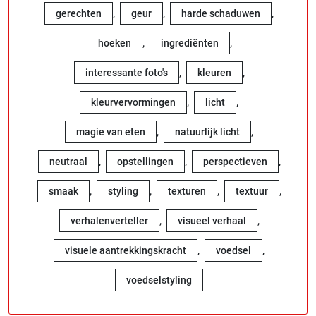
,
,
,
gerechten
geur
harde schaduwen
,
,
hoeken
ingrediënten
,
,
interessante foto's
kleuren
,
,
kleurvervormingen
licht
,
,
magie van eten
natuurlijk licht
,
,
,
neutraal
opstellingen
perspectieven
,
,
,
,
smaak
styling
texturen
textuur
,
,
verhalenverteller
visueel verhaal
,
,
visuele aantrekkingskracht
voedsel
voedselstyling