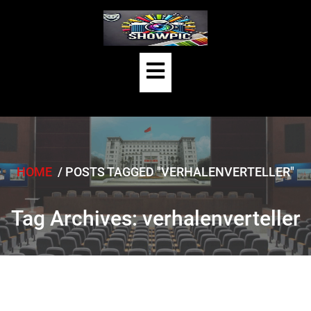
Skip
to
content
Open
Button
HOME
/
POSTS TAGGED "VERHALENVERTELLER"
Tag Archives: verhalenverteller