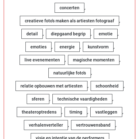
,
concerten
,
creatieve foto's maken als artiesten fotograaf
,
,
,
detail
diepgaand begrip
emotie
,
,
,
emoties
energie
kunstvorm
,
,
live evenementen
magische momenten
,
natuurlijke foto's
,
,
relatie opbouwen met artiesten
schoonheid
,
,
sferen
technische vaardigheden
,
,
,
theateroptredens
timing
vastleggen
,
,
verhalenverteller
vertrouwensband
visie en intentie van de performers