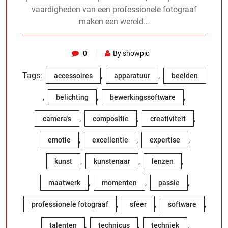
vaardigheden van een professionele fotograaf
maken een wereld…
0
By showpic
Tags:
,
,
accessoires
apparatuur
beelden
,
,
,
belichting
bewerkingssoftware
,
,
,
camera's
compositie
creativiteit
,
,
,
emotie
excellentie
expertise
,
,
,
kunst
kunstenaar
lenzen
,
,
,
maatwerk
momenten
passie
,
,
,
professionele fotograaf
sfeer
software
,
,
,
talenten
technicus
techniek