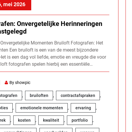
, mei 2026
rafen: Onvergetelijke Herinneringen
astgelegd
 Onvergetelijke Momenten Bruiloft Fotografen: Het
en Een bruiloft is een van de meest bijzondere
Het is een dag vol liefde, emotie en vreugde die voor
loft fotografen spelen hierbij een essentiële…
By showpic
,
,
,
fotografen
bruiloften
contractafspraken
,
,
,
ties
emotionele momenten
ervaring
,
,
,
,
rek
kosten
kwaliteit
portfolio