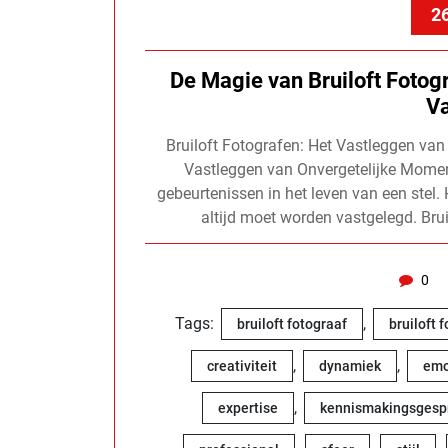
26
De Magie van Bruiloft Fotog
V
Bruiloft Fotografen: Het Vastleggen van
Vastleggen van Onvergetelijke Moment
gebeurtenissen in het leven van een stel. 
altijd moet worden vastgelegd. Brui
0
Tags:
,
bruiloft fotograaf
bruiloft 
,
,
creativiteit
dynamiek
emo
,
expertise
kennismakingsgesp