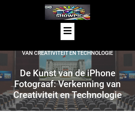
Skip
to
content
Open
HOME
/
UNCATEGORIZED
/
Button
DE KUNST VAN DE IPHONE FOTOGRAAF: VERKENNING
VAN CREATIVITEIT EN TECHNOLOGIE
De Kunst van de iPhone
Fotograaf: Verkenning van
Creativiteit en Technologie