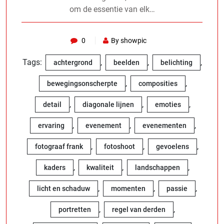
om de essentie van elk…
0
By showpic
Tags:
,
,
,
achtergrond
beelden
belichting
,
,
bewegingsonscherpte
composities
,
,
,
detail
diagonale lijnen
emoties
,
,
,
ervaring
evenement
evenementen
,
,
,
fotograaf frank
fotoshoot
gevoelens
,
,
,
kaders
kwaliteit
landschappen
,
,
,
licht en schaduw
momenten
passie
,
,
portretten
regel van derden