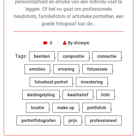
persoonlijkheid en emotie van een individu vast te
leggen. Of het nu gaat om professionele
headshots, familiefoto’s of artistieke portretten, een
goede fotograaf kan de…
0
By showpic
Tags:
,
,
,
beelden
compositie
connectie
,
,
,
emoties
ervaring
fotosessie
,
,
fotoshoot portret
investering
,
,
,
kledingstyling
kwalitatief
licht
,
,
,
locatie
make-up
portfolio's
,
,
portretfotografen
prijs
professioneel