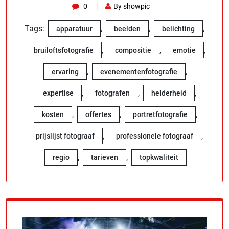
0
By showpic
Tags:
,
,
,
apparatuur
beelden
belichting
,
,
,
bruiloftsfotografie
compositie
emotie
,
,
ervaring
evenementenfotografie
,
,
,
expertise
fotografen
helderheid
,
,
,
kosten
offertes
portretfotografie
,
,
prijslijst fotograaf
professionele fotograaf
,
,
regio
tarieven
topkwaliteit