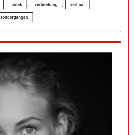
,
,
,
,
uniek
verbeelding
verhaal
nsondergangen