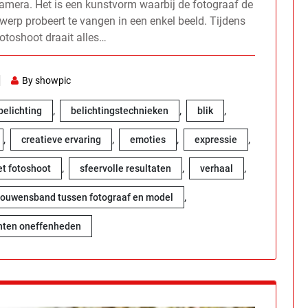
camera. Het is een kunstvorm waarbij de fotograaf de
werp probeert te vangen in een enkel beeld. Tijdens
fotoshoot draait alles…
By showpic
,
,
,
belichting
belichtingstechnieken
blik
,
,
,
,
creatieve ervaring
emoties
expressie
,
,
,
et fotoshoot
sfeervolle resultaten
verhaal
,
rouwensband tussen fotograaf en model
hten oneffenheden