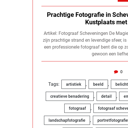
Prachtige Fotografie in Sch
Kustplaats met
Artikel: Fotograaf Scheveningen De Magi
zijn prachtige strand en levendige sfeer, is
een professionele fotograaf bent die op zo
gewoon een liefhe
0
Tags:
,
,
artistiek
beeld
belich
,
,
creatieve benadering
detail
em
,
fotograaf
fotograaf schev
,
landschapfotografie
portretfotografie