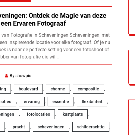
eveningen: Ontdek de Magie van deze
 een Ervaren Fotograaf
e van Fotografie in Scheveningen Scheveningen, met
 een inspirerende locatie voor elke fotograaf. Of je nu
ek is naar de perfecte setting voor een fotoshoot of
bber van fotografie die wil…
By showpic
,
,
,
,
ting
boulevard
charme
compositie
,
,
,
,
oties
ervaring
essentie
flexibiliteit
,
,
,
eningen
fotolocaties
kustplaats
,
,
,
,
pracht
scheveningen
schilderachtig