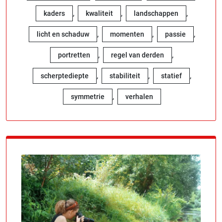
,
,
,
kaders
kwaliteit
landschappen
,
,
,
licht en schaduw
momenten
passie
,
,
portretten
regel van derden
,
,
,
scherptediepte
stabiliteit
statief
,
symmetrie
verhalen