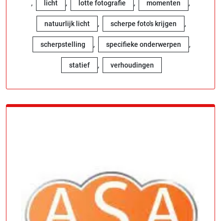
,
,
,
,
licht
lotte fotografie
momenten
,
,
natuurlijk licht
scherpe foto's krijgen
,
,
scherpstelling
specifieke onderwerpen
,
statief
verhoudingen