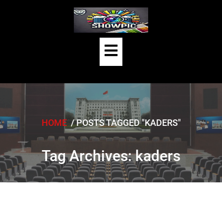
Skip
to
content
Open
Button
HOME
/
POSTS TAGGED "KADERS"
Tag Archives: kaders