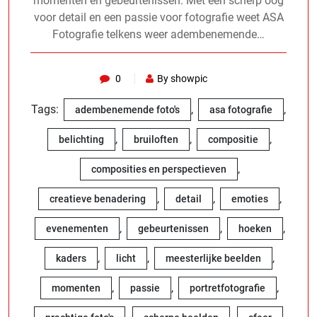
momenten en gebeurtenissen. Met een scherp oog
voor detail en een passie voor fotografie weet ASA
Fotografie telkens weer adembenemende…
0
By showpic
Tags:
,
,
adembenemende foto's
asa fotografie
,
,
,
belichting
bruiloften
compositie
,
composities en perspectieven
,
,
,
creatieve benadering
detail
emoties
,
,
,
evenementen
gebeurtenissen
hoeken
,
,
,
kaders
licht
meesterlijke beelden
,
,
,
momenten
passie
portretfotografie