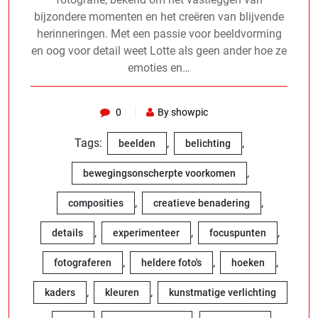
bijzondere momenten en het creëren van blijvende
herinneringen. Met een passie voor beeldvorming
en oog voor detail weet Lotte als geen ander hoe ze
emoties en…
0
By showpic
Tags:
,
,
beelden
belichting
,
bewegingsonscherpte voorkomen
,
,
composities
creatieve benadering
,
,
,
details
experimenteer
focuspunten
,
,
,
fotograferen
heldere foto's
hoeken
,
,
kaders
kleuren
kunstmatige verlichting