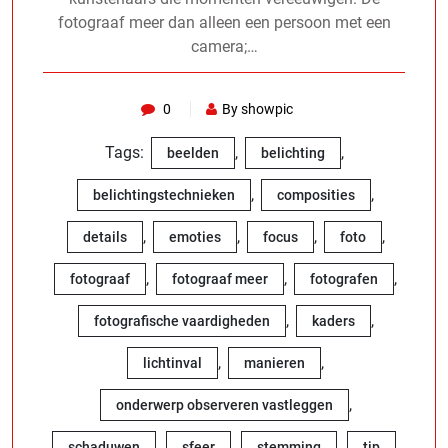
fotograaf meer dan alleen een persoon met een
camera;…
0
By showpic
Tags:
,
,
beelden
belichting
,
,
belichtingstechnieken
composities
,
,
,
,
details
emoties
focus
foto
,
,
,
fotograaf
fotograaf meer
fotografen
,
,
fotografische vaardigheden
kaders
,
,
lichtinval
manieren
,
onderwerp observeren vastleggen
,
,
,
,
schaduwen
sfeer
stemming
tip