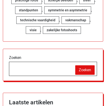
,
,
,
prachtige foto's
scherpe beelden
sfeer
,
,
standpunten
symmetrie en asymmetrie
,
,
technische vaardigheid
vakmanschap
,
visie
zakelijke fotoshoots
Zoeken
Zoeken
Laatste artikelen