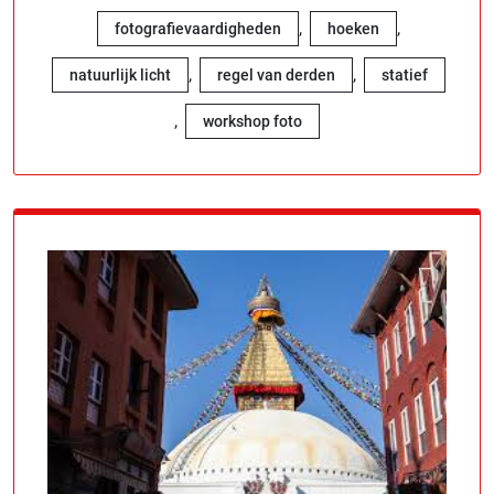
,
,
fotografievaardigheden
hoeken
,
,
natuurlijk licht
regel van derden
statief
,
workshop foto