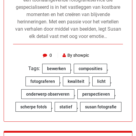
gespecialiseerd is in het vastleggen van kostbare
momenten en het creëren van blijvende
herinneringen. Met een passie voor het vertellen
van verhalen door middel van beelden, legt Susan
elk detail vast met oog voor emotie…
0
By showpic
Tags:
,
,
bewerken
composities
,
,
,
fotograferen
kwaliteit
licht
,
,
onderwerp observeren
perspectieven
,
,
scherpe foto's
statief
susan fotografie