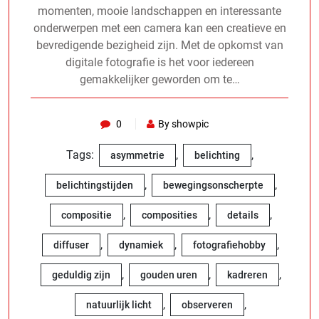
momenten, mooie landschappen en interessante
onderwerpen met een camera kan een creatieve en
bevredigende bezigheid zijn. Met de opkomst van
digitale fotografie is het voor iedereen
gemakkelijker geworden om te…
0
By showpic
Tags:
,
,
asymmetrie
belichting
,
,
belichtingstijden
bewegingsonscherpte
,
,
,
compositie
composities
details
,
,
,
diffuser
dynamiek
fotografiehobby
,
,
,
geduldig zijn
gouden uren
kadreren
,
,
natuurlijk licht
observeren