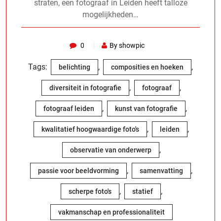
straten, een fotograaf in Leiden heeft talloze
mogelijkheden…
0
By showpic
Tags:
,
,
belichting
composities en hoeken
,
,
diversiteit in fotografie
fotograaf
,
,
fotograaf leiden
kunst van fotografie
,
,
kwalitatief hoogwaardige foto's
leiden
,
observatie van onderwerp
,
,
passie voor beeldvorming
samenvatting
,
,
scherpe foto's
statief
vakmanschap en professionaliteit