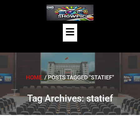
Skip
to
content
Open
Button
HOME
/
POSTS TAGGED "STATIEF"
Tag Archives: statief