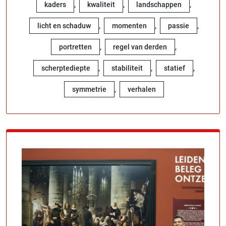
,
,
,
kaders
kwaliteit
landschappen
,
,
,
licht en schaduw
momenten
passie
,
,
portretten
regel van derden
,
,
,
scherptediepte
stabiliteit
statief
,
symmetrie
verhalen