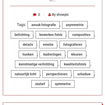
0
By showpic
Tags:
,
,
anouk fotografie
asymmetrie
,
,
,
belichting
bewerken foto's
composities
,
,
,
details
emotie
fotograferen
,
,
,
hoeken
kadreringen
kleuren
,
,
kunstmatige verlichting
kwaliteitsfoto's
,
,
,
natuurlijk licht
perspectieven
schaduw
,
statief
symmetrie