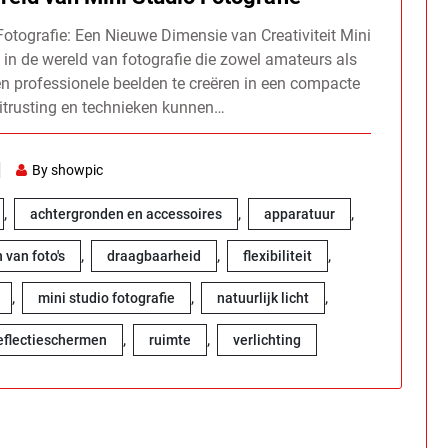
 Fotografie: Een Nieuwe Dimensie van Creativiteit Mini
 in de wereld van fotografie die zowel amateurs als
 en professionele beelden te creëren in een compacte
uitrusting en technieken kunnen…
By showpic
,
,
,
achtergronden en accessoires
apparatuur
,
,
,
van foto's
draagbaarheid
flexibiliteit
,
,
,
mini studio fotografie
natuurlijk licht
,
,
eflectieschermen
ruimte
verlichting