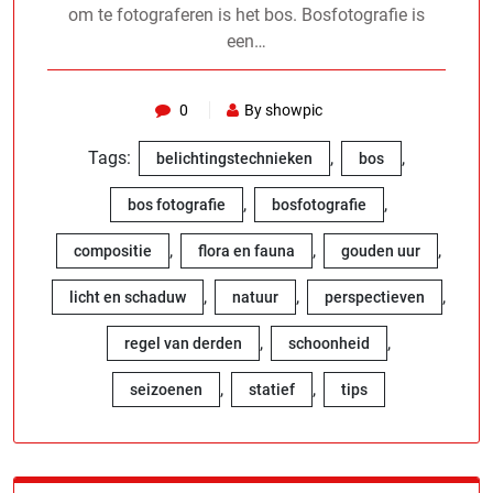
om te fotograferen is het bos. Bosfotografie is
een…
0
By showpic
Tags:
,
,
belichtingstechnieken
bos
,
,
bos fotografie
bosfotografie
,
,
,
compositie
flora en fauna
gouden uur
,
,
,
licht en schaduw
natuur
perspectieven
,
,
regel van derden
schoonheid
,
,
seizoenen
statief
tips