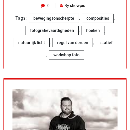
0
By showpic
Tags:
,
,
bewegingsonscherpte
composities
,
,
fotografievaardigheden
hoeken
,
,
natuurlijk licht
regel van derden
statief
,
workshop foto