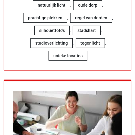
,
,
natuurlijk licht
oude dorp
,
,
prachtige plekken
regel van derden
,
,
silhouetfoto's
stadshart
,
,
studioverlichting
tegenlicht
unieke locaties