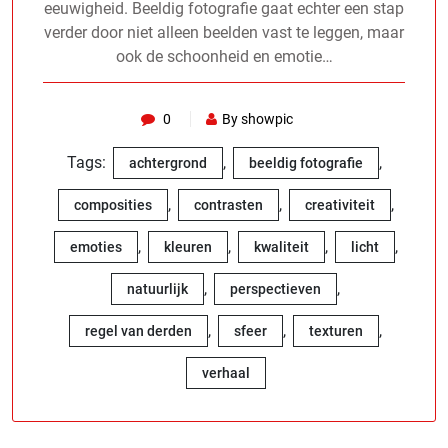
eeuwigheid. Beeldig fotografie gaat echter een stap
verder door niet alleen beelden vast te leggen, maar
ook de schoonheid en emotie…
0
By showpic
Tags:
,
,
achtergrond
beeldig fotografie
,
,
,
composities
contrasten
creativiteit
,
,
,
,
emoties
kleuren
kwaliteit
licht
,
,
natuurlijk
perspectieven
,
,
,
regel van derden
sfeer
texturen
verhaal