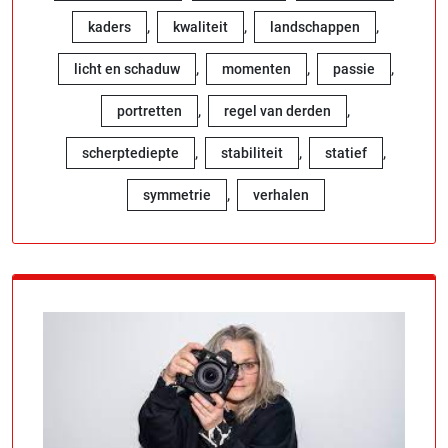
,
,
,
kaders
kwaliteit
landschappen
,
,
,
licht en schaduw
momenten
passie
,
,
portretten
regel van derden
,
,
,
scherptediepte
stabiliteit
statief
,
symmetrie
verhalen