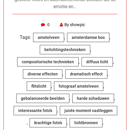
emotie en…
0
By showpic
Tags:
,
,
amstelveen
amsterdamse bos
,
belichtingstechnieken
,
,
compositorische technieken
diffuus licht
,
,
diverse effecten
dramatisch effect
,
,
flitslicht
fotograaf amstelveen
,
,
gebalanceerde beelden
harde schaduwen
,
interessante foto's
juiste moment vastleggen
,
,
,
krachtige foto's
lichtbronnen