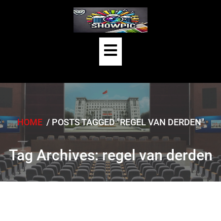
Skip
to
content
Open
Button
HOME
/
POSTS TAGGED "REGEL VAN DERDEN"
Tag Archives: regel van derden