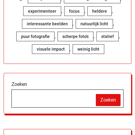
,
,
,
experimenteer
focus
heldere
,
,
interessante beelden
natuurlijk licht
,
,
,
puur fotografie
scherpe foto's
statief
,
visuele impact
weinig licht
Zoeken
Zoeken