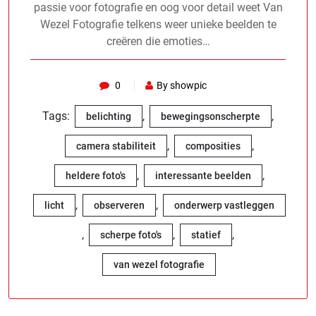
passie voor fotografie en oog voor detail weet Van
Wezel Fotografie telkens weer unieke beelden te
creëren die emoties…
0
By showpic
Tags:
,
,
belichting
bewegingsonscherpte
,
,
camera stabiliteit
composities
,
,
heldere foto's
interessante beelden
,
,
licht
observeren
onderwerp vastleggen
,
,
,
scherpe foto's
statief
van wezel fotografie