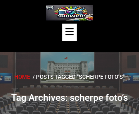
Skip
to
content
Open
Button
HOME
/
POSTS TAGGED "SCHERPE FOTO’S"
Tag Archives: scherpe foto’s