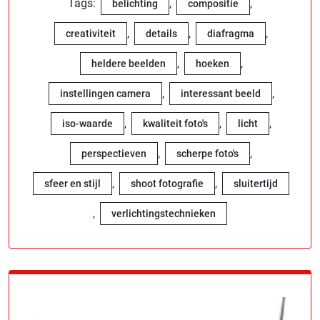
Tags:
,
,
belichting
compositie
,
,
,
creativiteit
details
diafragma
,
,
heldere beelden
hoeken
,
,
instellingen camera
interessant beeld
,
,
,
iso-waarde
kwaliteit foto's
licht
,
,
perspectieven
scherpe foto's
,
,
sfeer en stijl
shoot fotografie
sluitertijd
,
verlichtingstechnieken