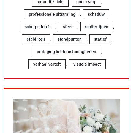
,
,
natuurlijk licht
onderwerp
,
,
professionele uitstraling
schaduw
,
,
,
scherpe foto's
sfeer
sluitertijden
,
,
,
stabiliteit
standpunten
statief
,
uitdaging lichtomstandigheden
,
verhaal vertelt
visuele impact