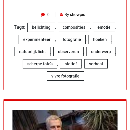
0
By showpic
Tags:
,
,
,
belichting
composities
emotie
,
,
,
experimenteer
fotografie
hoeken
,
,
,
natuurlijk licht
observeren
onderwerp
,
,
,
scherpe foto's
statief
verhaal
vivre fotografie