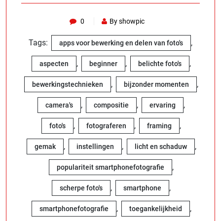
0
By showpic
Tags:
,
apps voor bewerking en delen van foto's
,
,
,
aspecten
beginner
belichte foto's
,
,
bewerkingstechnieken
bijzonder momenten
,
,
,
camera's
compositie
ervaring
,
,
,
foto's
fotograferen
framing
,
,
,
gemak
instellingen
licht en schaduw
,
populariteit smartphonefotografie
,
,
scherpe foto's
smartphone
,
,
smartphonefotografie
toegankelijkheid