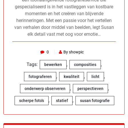
gespecialiseerd is in het vastleggen van kostbare
momenten en het creëren van blijvende
herinneringen. Met een passie voor het vertellen
van verhalen door middel van beelden, legt Susan
elk detail vast met oog voor emotie…
0
By showpic
Tags:
,
,
bewerken
composities
,
,
,
fotograferen
kwaliteit
licht
,
,
onderwerp observeren
perspectieven
,
,
scherpe foto's
statief
susan fotografie