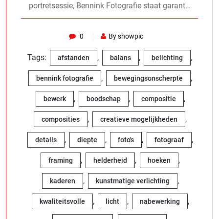
portretsessie, Bennink Fotografie staat garant…
0
By showpic
Tags:
,
,
,
afstanden
balans
belichting
,
,
bennink fotografie
bewegingsonscherpte
,
,
,
bewerk
boodschap
compositie
,
,
composities
creatieve mogelijkheden
,
,
,
,
details
diepte
foto's
fotograaf
,
,
,
framing
helderheid
hoeken
,
,
kaderen
kunstmatige verlichting
,
,
,
kwaliteitsvolle
licht
nabewerking