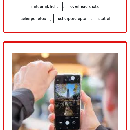
,
,
natuurlijk licht
overhead shots
,
,
scherpe foto's
scherptediepte
statief