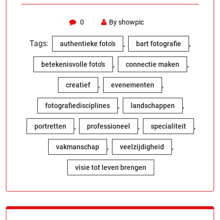
0
By showpic
Tags:
,
,
authentieke foto's
bart fotografie
,
,
betekenisvolle foto's
connectie maken
,
,
creatief
evenementen
,
,
fotografiedisciplines
landschappen
,
,
,
portretten
professioneel
specialiteit
,
,
vakmanschap
veelzijdigheid
visie tot leven brengen