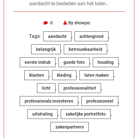
aandacht te besteden aan het laten…
0
By showpic
Tags:
,
,
aandacht
achtergrond
,
,
belangrijk
betrouwbaarheid
,
,
,
eerste indruk
goede foto
houding
,
,
,
klanten
kleding
laten maken
,
,
licht
professionaliteit
,
,
professionals investeren
professioneel
,
,
uitstraling
zakelijke portretfoto
zakenpartners