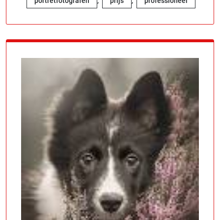
,
,
portretfotografen
prijs
professioneel