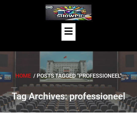
Skip
to
content
Open
Button
HOME
/
POSTS TAGGED "PROFESSIONEEL"
Tag Archives: professioneel