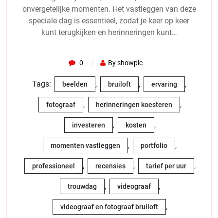
onvergetelijke momenten. Het vastleggen van deze
speciale dag is essentieel, zodat je keer op keer
kunt terugkijken en herinneringen kunt…
0
By showpic
Tags:
,
,
,
beelden
bruiloft
ervaring
,
,
fotograaf
herinneringen koesteren
,
,
investeren
kosten
,
,
momenten vastleggen
portfolio
,
,
,
professioneel
recensies
tarief per uur
,
,
trouwdag
videograaf
,
videograaf en fotograaf bruiloft