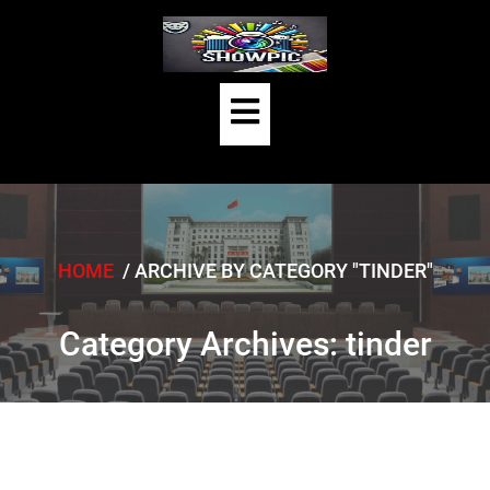
Skip
to
content
Open
Button
HOME
/
ARCHIVE BY CATEGORY "TINDER"
Category Archives: tinder