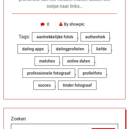
swipe naar links…
0
By showpic
Tags:
,
,
aantrekkelijke foto's
authentiek
,
,
,
dating apps
datingprofielen
liefde
,
,
matches
online daten
,
,
professionele fotograaf
profielfoto
,
succes
tinder fotograaf
Zoeken