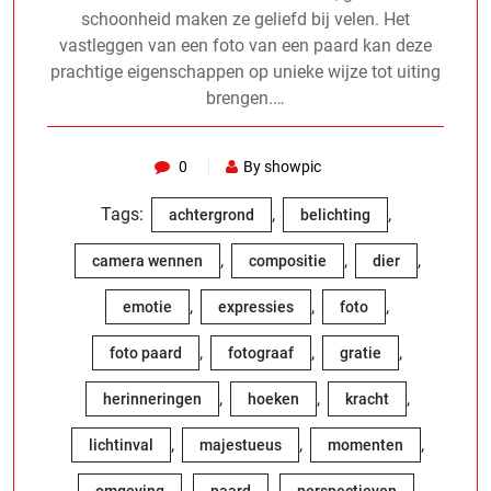
schoonheid maken ze geliefd bij velen. Het
vastleggen van een foto van een paard kan deze
prachtige eigenschappen op unieke wijze tot uiting
brengen.…
0
By showpic
Tags:
,
,
achtergrond
belichting
,
,
,
camera wennen
compositie
dier
,
,
,
emotie
expressies
foto
,
,
,
foto paard
fotograaf
gratie
,
,
,
herinneringen
hoeken
kracht
,
,
,
lichtinval
majestueus
momenten
,
,
,
omgeving
paard
perspectieven