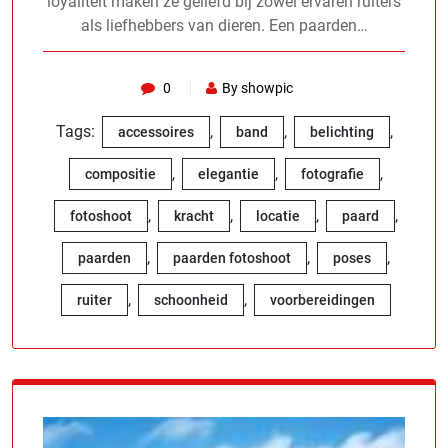
loyaliteit maken ze geliefd bij zowel ervaren ruiters
als liefhebbers van dieren. Een paarden…
0
By showpic
Tags:
,
,
,
accessoires
band
belichting
,
,
,
compositie
elegantie
fotografie
,
,
,
,
fotoshoot
kracht
locatie
paard
,
,
,
paarden
paarden fotoshoot
poses
,
,
ruiter
schoonheid
voorbereidingen