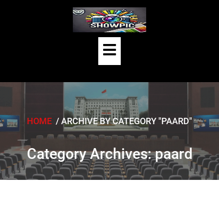
Skip
to
content
Open
Button
HOME
/
ARCHIVE BY CATEGORY "PAARD"
Category Archives: paard