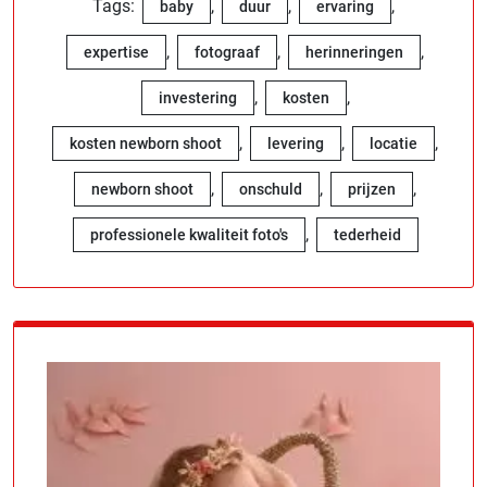
Tags:
,
,
,
baby
duur
ervaring
,
,
,
expertise
fotograaf
herinneringen
,
,
investering
kosten
,
,
,
kosten newborn shoot
levering
locatie
,
,
,
newborn shoot
onschuld
prijzen
,
professionele kwaliteit foto's
tederheid