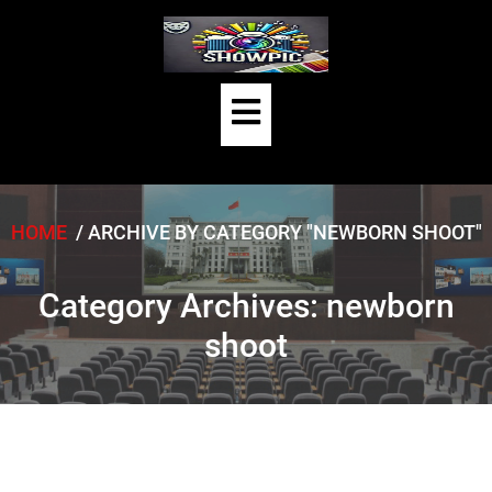
Skip
to
content
Open
Button
HOME
/
ARCHIVE BY CATEGORY "NEWBORN SHOOT"
Category Archives: newborn
shoot