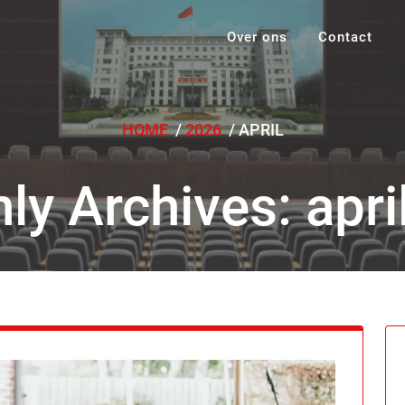
Over ons
Contact
HOME
/
2026
/
APRIL
ly Archives: apri