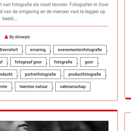
t van fotografie als nooit tevoren. Fotografen in Goor
id van de omgeving en de mensen vast te leggen op
beeld.…
By showpic
,
,
,
diversiteit
ervaring
evenementenfotografie
,
,
,
,
af
fotograaf goor
fotografie
goor
,
,
,
andacht
portretfotografie
productfotografie
,
,
ente
twentse natuur
vakmanschap