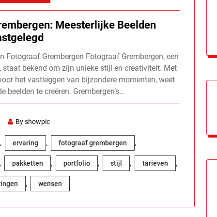
rembergen: Meesterlijke Beelden
astgelegd
van Fotograaf Grembergen Fotograaf Grembergen, een
taat bekend om zijn unieke stijl en creativiteit. Met
 voor het vastleggen van bijzondere momenten, weet
nde beelden te creëren. Grembergen’s…
By showpic
,
,
,
ervaring
fotograaf grembergen
,
,
,
,
,
pakketten
portfolio
stijl
tarieven
,
tingen
wensen