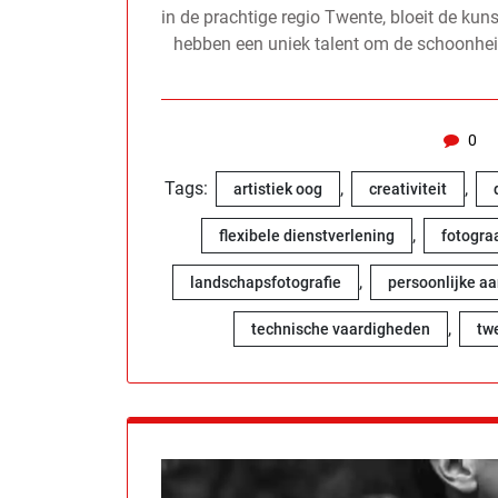
in de prachtige regio Twente, bloeit de kuns
hebben een uniek talent om de schoonhe
0
Tags:
,
,
artistiek oog
creativiteit
,
flexibele dienstverlening
fotogra
,
landschapsfotografie
persoonlijke a
,
technische vaardigheden
tw