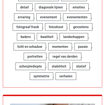
,
,
,
detail
diagonale lijnen
emoties
,
,
,
ervaring
evenement
evenementen
,
,
,
fotograaf frank
fotoshoot
gevoelens
,
,
,
kaders
kwaliteit
landschappen
,
,
,
licht en schaduw
momenten
passie
,
,
portretten
regel van derden
,
,
,
scherptediepte
stabiliteit
statief
,
symmetrie
verhalen