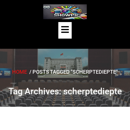
Skip
to
content
Open
Button
HOME
/
POSTS TAGGED "SCHERPTEDIEPTE"
Tag Archives: scherptediepte