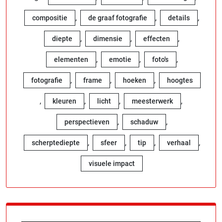
,
,
,
compositie
de graaf fotografie
details
,
,
,
diepte
dimensie
effecten
,
,
,
elementen
emotie
foto's
,
,
,
fotografie
frame
hoeken
hoogtes
,
,
,
,
kleuren
licht
meesterwerk
,
,
perspectieven
schaduw
,
,
,
,
scherptediepte
sfeer
tip
verhaal
visuele impact