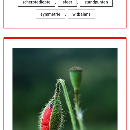
,
,
,
scherptediepte
sfeer
standpunten
,
symmetrie
witbalans