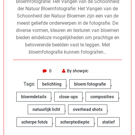
Bloemfotografie: Het Vangen van de Schoonheid
der Natuur Bloemfotografie: Het Vangen van de
Schoonheid der Natuur Bloemen zijn een van de
meest geliefde onderwerpen in de fotografie. De
diverse vormen, kleuren en texturen van bloemen
bieden eindeloze mogelijkheden om prachtige en
betoverende beelden vast te leggen. Met
bloemfotografie kunnen fotografen…
0
By showpic
Tags:
,
,
belichting
bloem fotografie
,
,
,
bloemdetails
close-ups
composities
,
,
natuurlijk licht
overhead shots
,
,
scherpe foto's
scherptediepte
statief