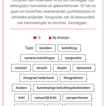
fotograaf een essentiële rol bij het vastleggen van
belangrijke momenten en gebeurtenissen. Of het nu
gaat om bruiloften, evenementen, portretsessies of
artistieke projecten, fotografen zijn de bewaarders
van herinneringen en emoties. Vastleggen…
0
By showpic
Tags:
,
,
beelden
belichting
,
,
camera-instellingen
compositie
,
,
,
,
creatief
details
diepte
dynamiek
,
,
fotograaf nederland
fotograferen
,
,
hoeken
kunstmatige belichtingstechnieken
,
,
,
licht
natuurlijk licht
perspectieven