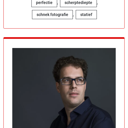
,
,
perfectie
scherptediepte
,
schnek fotografie
statief