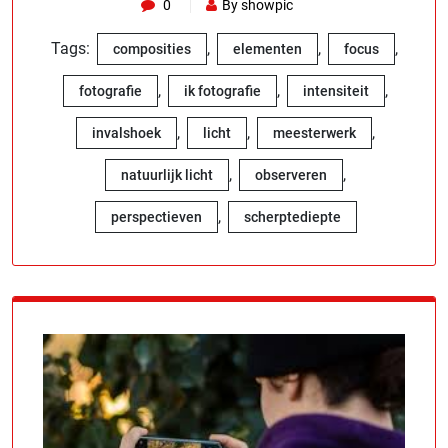
0
By showpic
Tags:
,
,
,
composities
elementen
focus
,
,
,
fotografie
ik fotografie
intensiteit
,
,
,
invalshoek
licht
meesterwerk
,
,
natuurlijk licht
observeren
,
perspectieven
scherptediepte