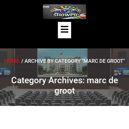
Skip
to
content
Open
Button
HOME
/
ARCHIVE BY CATEGORY "MARC DE GROOT"
Category Archives: marc de
groot