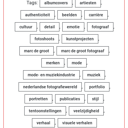
Tags:
,
,
albumcovers
artiesten
,
,
,
authenticiteit
beelden
carrière
,
,
,
,
cultuur
detail
emotie
fotograaf
,
,
fotoshoots
kunstprojecten
,
,
marc de groot
marc de groot fotograaf
,
,
merken
mode
,
,
mode- en muziekindustrie
muziek
,
,
nederlandse fotografiewereld
portfolio
,
,
,
portretten
publicaties
stijl
,
,
tentoonstellingen
veelzijdigheid
,
verhaal
visuele verhalen