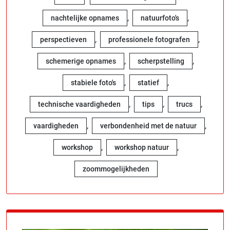
,
,
nachtelijke opnames
natuurfoto's
,
,
perspectieven
professionele fotografen
,
,
schemerige opnames
scherpstelling
,
,
stabiele foto's
statief
,
,
,
technische vaardigheden
tips
trucs
,
,
vaardigheden
verbondenheid met de natuur
,
,
workshop
workshop natuur
zoommogelijkheden