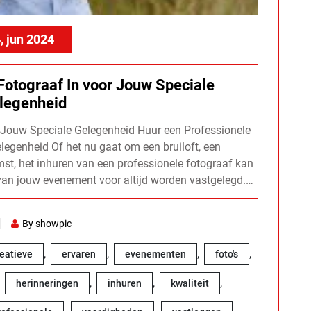
, jun 2024
Fotograaf In voor Jouw Speciale
legenheid
r Jouw Speciale Gelegenheid Huur een Professionele
legenheid Of het nu gaat om een bruiloft, een
st, het inhuren van een professionele fotograaf kan
van jouw evenement voor altijd worden vastgelegd.…
By showpic
,
,
,
,
eatieve
ervaren
evenementen
foto's
,
,
,
,
herinneringen
inhuren
kwaliteit