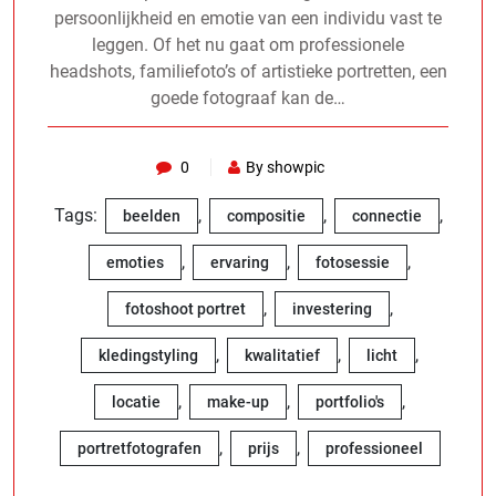
persoonlijkheid en emotie van een individu vast te
leggen. Of het nu gaat om professionele
headshots, familiefoto’s of artistieke portretten, een
goede fotograaf kan de…
0
By showpic
Tags:
,
,
,
beelden
compositie
connectie
,
,
,
emoties
ervaring
fotosessie
,
,
fotoshoot portret
investering
,
,
,
kledingstyling
kwalitatief
licht
,
,
,
locatie
make-up
portfolio's
,
,
portretfotografen
prijs
professioneel