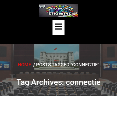
Skip
to
content
Open
Button
HOME
/
POSTS TAGGED "CONNECTIE"
Tag Archives: connectie