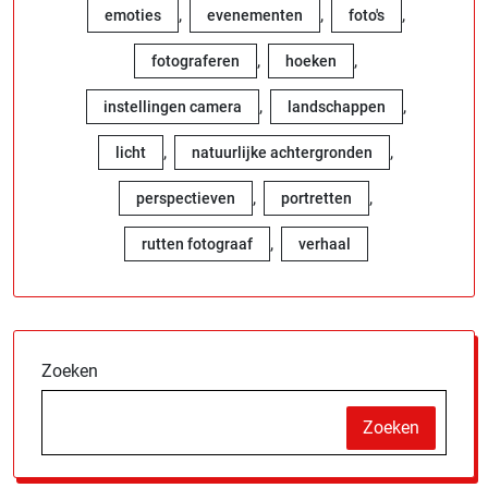
,
,
,
emoties
evenementen
foto's
,
,
fotograferen
hoeken
,
,
instellingen camera
landschappen
,
,
licht
natuurlijke achtergronden
,
,
perspectieven
portretten
,
rutten fotograaf
verhaal
Zoeken
Zoeken