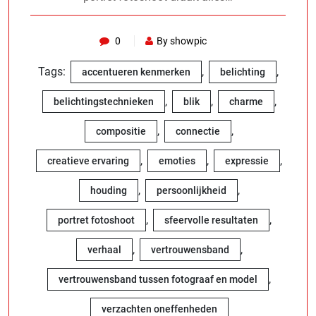
0
By showpic
Tags:
,
,
accentueren kenmerken
belichting
,
,
,
belichtingstechnieken
blik
charme
,
,
compositie
connectie
,
,
,
creatieve ervaring
emoties
expressie
,
,
houding
persoonlijkheid
,
,
portret fotoshoot
sfeervolle resultaten
,
,
verhaal
vertrouwensband
,
vertrouwensband tussen fotograaf en model
verzachten oneffenheden