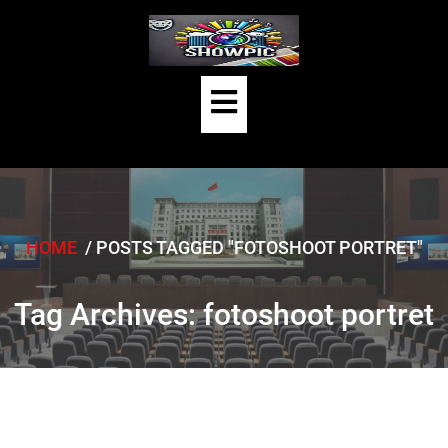
Skip
to
content
Open
Button
HOME
/
POSTS TAGGED "FOTOSHOOT PORTRET"
Tag Archives: fotoshoot portret