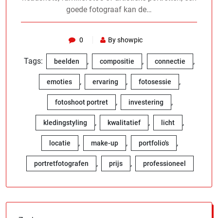
goede fotograaf kan de…
0
By showpic
Tags:
,
,
,
beelden
compositie
connectie
,
,
,
emoties
ervaring
fotosessie
,
,
fotoshoot portret
investering
,
,
,
kledingstyling
kwalitatief
licht
,
,
,
locatie
make-up
portfolio's
,
,
portretfotografen
prijs
professioneel