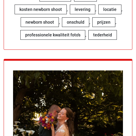
,
,
,
kosten newborn shoot
levering
locatie
,
,
,
newborn shoot
onschuld
prijzen
,
professionele kwaliteit foto's
tederheid