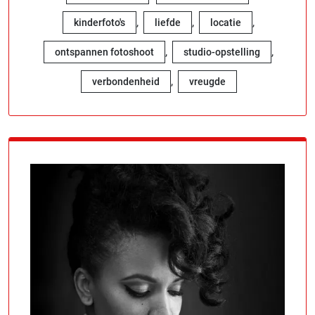
,
,
,
kinderfoto's
liefde
locatie
,
,
ontspannen fotoshoot
studio-opstelling
,
verbondenheid
vreugde