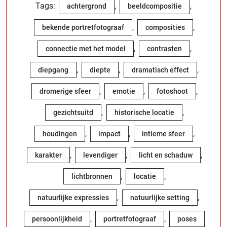
Tags:
,
,
achtergrond
beeldcompositie
,
,
bekende portretfotograaf
composities
,
,
connectie met het model
contrasten
,
,
,
diepgang
diepte
dramatisch effect
,
,
,
dromerige sfeer
emotie
fotoshoot
,
,
gezichtsuitd
historische locatie
,
,
,
houdingen
impact
intieme sfeer
,
,
,
karakter
levendiger
licht en schaduw
,
,
lichtbronnen
locatie
,
,
natuurlijke expressies
natuurlijke setting
,
,
persoonlijkheid
portretfotograaf
poses