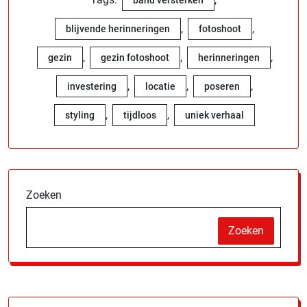
band versterken
,
,
blijvende herinneringen
fotoshoot
,
,
,
gezin
gezin fotoshoot
herinneringen
,
,
,
investering
locatie
poseren
,
,
styling
tijdloos
uniek verhaal
Zoeken
Zoeken