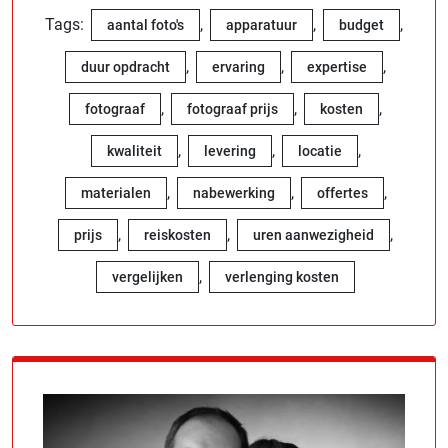
Tags:
,
,
,
aantal foto's
apparatuur
budget
,
,
,
duur opdracht
ervaring
expertise
,
,
,
fotograaf
fotograaf prijs
kosten
,
,
,
kwaliteit
levering
locatie
,
,
,
materialen
nabewerking
offertes
,
,
,
prijs
reiskosten
uren aanwezigheid
,
vergelijken
verlenging kosten