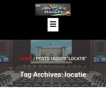
Skip
to
content
Open
Button
HOME
/
POSTS TAGGED "LOCATIE"
Tag Archives: locatie