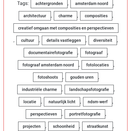
Tags:
,
,
achtergronden
amsterdam noord
,
,
,
architectuur
charme
composities
creatief omgaan met composities en perspectieven
,
,
,
,
cultuur
details vastleggen
diversiteit
,
,
documentairefotografie
fotograaf
,
,
fotograaf amsterdam noord
fotolocaties
,
,
fotoshoots
gouden uren
,
,
industriële charme
landschapsfotografie
,
,
,
locatie
natuurlijk licht
ndsm-werf
,
,
perspectieven
portretfotografie
,
,
,
projecten
schoonheid
straatkunst