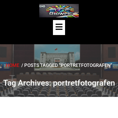
Skip
to
content
Open
Button
HOME
/
POSTS TAGGED "PORTRETFOTOGRAFEN"
Tag Archives: portretfotografen