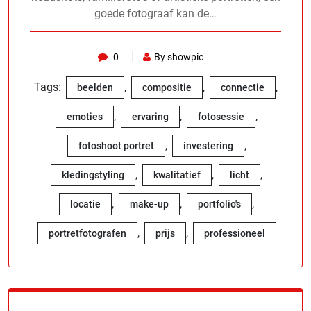
goede fotograaf kan de…
0
By showpic
Tags:
,
,
,
beelden
compositie
connectie
,
,
,
emoties
ervaring
fotosessie
,
,
fotoshoot portret
investering
,
,
,
kledingstyling
kwalitatief
licht
,
,
,
locatie
make-up
portfolio's
,
,
portretfotografen
prijs
professioneel