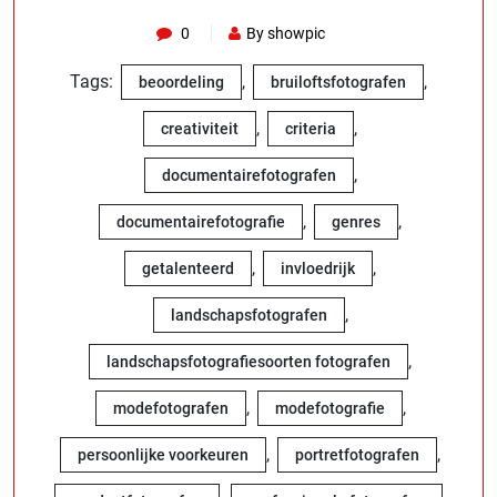
0
By showpic
Tags:
,
,
beoordeling
bruiloftsfotografen
,
,
creativiteit
criteria
,
documentairefotografen
,
,
documentairefotografie
genres
,
,
getalenteerd
invloedrijk
,
landschapsfotografen
,
landschapsfotografiesoorten fotografen
,
,
modefotografen
modefotografie
,
,
persoonlijke voorkeuren
portretfotografen