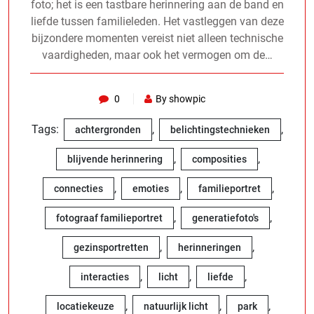
foto; het is een tastbare herinnering aan de band en
liefde tussen familieleden. Het vastleggen van deze
bijzondere momenten vereist niet alleen technische
vaardigheden, maar ook het vermogen om de…
0
By showpic
Tags:
,
,
achtergronden
belichtingstechnieken
,
,
blijvende herinnering
composities
,
,
,
connecties
emoties
familieportret
,
,
fotograaf familieportret
generatiefoto's
,
,
gezinsportretten
herinneringen
,
,
,
interacties
licht
liefde
,
,
,
locatiekeuze
natuurlijk licht
park