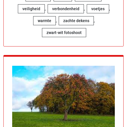
,
,
,
veiligheid
verbondenheid
voetjes
,
,
warmte
zachte dekens
zwart-wit fotoshoot