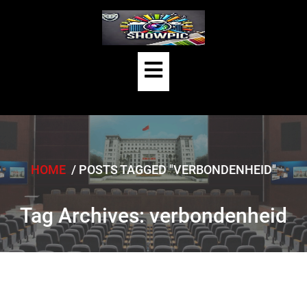
Skip
to
content
Open
Button
HOME
/
POSTS TAGGED "VERBONDENHEID"
Tag Archives: verbondenheid