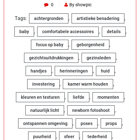
0
By showpic
Tags:
,
,
achtergronden
artistieke benadering
,
,
,
baby
comfortabele accessoires
details
,
,
focus op baby
geborgenheid
,
,
gezichtsuitdrukkingen
gezinsleden
,
,
,
handjes
herinneringen
huid
,
,
investering
kamer warm houden
,
,
,
kleuren en texturen
liefde
momenten
,
,
natuurlijk licht
newborn fotoshoot
,
,
,
ontspannen omgeving
poses
props
,
,
,
puurheid
sfeer
tederheid