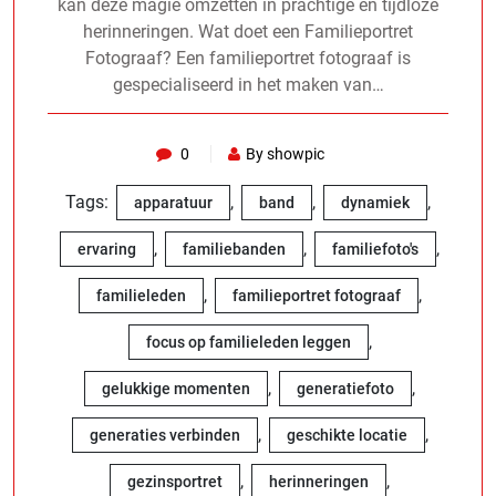
kan deze magie omzetten in prachtige en tijdloze
herinneringen. Wat doet een Familieportret
Fotograaf? Een familieportret fotograaf is
gespecialiseerd in het maken van…
0
By showpic
Tags:
,
,
,
apparatuur
band
dynamiek
,
,
,
ervaring
familiebanden
familiefoto's
,
,
familieleden
familieportret fotograaf
,
focus op familieleden leggen
,
,
gelukkige momenten
generatiefoto
,
,
generaties verbinden
geschikte locatie
,
,
gezinsportret
herinneringen