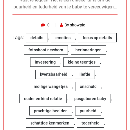
puurheid en tederheid van je baby te vereeuwigen…
0
By showpic
Tags:
,
,
,
details
emoties
focus op details
,
,
fotoshoot newborn
herinneringen
,
,
investering
kleine teentjes
,
,
kwetsbaarheid
liefde
,
,
mollige wangetjes
onschuld
,
,
ouder en kind relatie
pasgeboren baby
,
,
prachtige beelden
puurheid
,
,
schattige kenmerken
tederheid