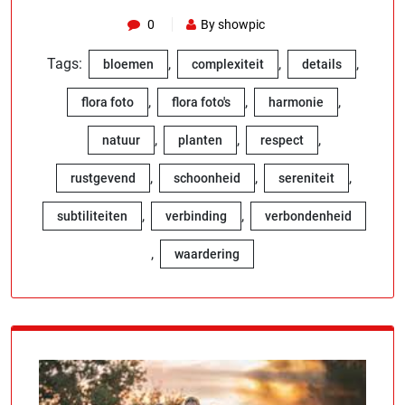
0
By showpic
Tags:
,
,
,
bloemen
complexiteit
details
,
,
,
flora foto
flora foto's
harmonie
,
,
,
natuur
planten
respect
,
,
,
rustgevend
schoonheid
sereniteit
,
,
subtiliteiten
verbinding
verbondenheid
,
waardering