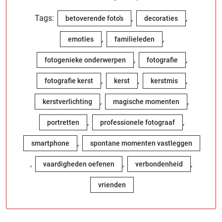
Tags:
,
,
betoverende foto's
decoraties
,
,
emoties
familieleden
,
,
fotogenieke onderwerpen
fotografie
,
,
,
fotografie kerst
kerst
kerstmis
,
,
kerstverlichting
magische momenten
,
,
portretten
professionele fotograaf
,
smartphone
spontane momenten vastleggen
,
,
,
vaardigheden oefenen
verbondenheid
vrienden