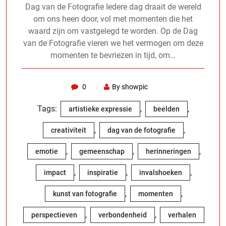
Dag van de Fotografie Iedere dag draait de wereld
om ons heen door, vol met momenten die het
waard zijn om vastgelegd te worden. Op de Dag
van de Fotografie vieren we het vermogen om deze
momenten te bevriezen in tijd, om…
0
By showpic
Tags:
,
,
artistieke expressie
beelden
,
,
creativiteit
dag van de fotografie
,
,
,
emotie
gemeenschap
herinneringen
,
,
,
impact
inspiratie
invalshoeken
,
,
kunst van fotografie
momenten
,
,
perspectieven
verbondenheid
verhalen