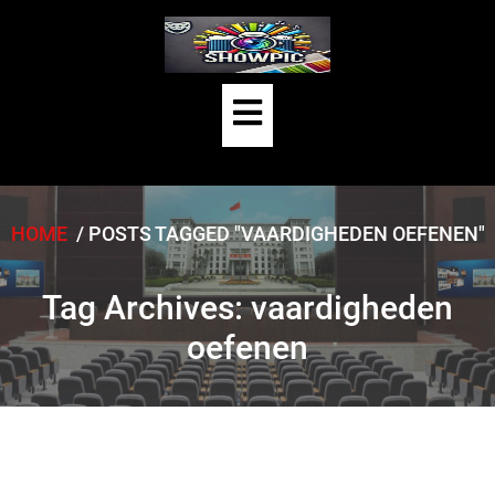
Skip
to
content
Open
Button
HOME
/
POSTS TAGGED "VAARDIGHEDEN OEFENEN"
Tag Archives: vaardigheden
oefenen