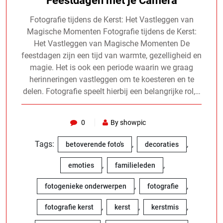
Feestdagen met je Camera
Fotografie tijdens de Kerst: Het Vastleggen van
Magische Momenten Fotografie tijdens de Kerst:
Het Vastleggen van Magische Momenten De
feestdagen zijn een tijd van warmte, gezelligheid en
magie. Het is ook een periode waarin we graag
herinneringen vastleggen om te koesteren en te
delen. Fotografie speelt hierbij een belangrijke rol,…
0
By showpic
Tags:
,
,
betoverende foto's
decoraties
,
,
emoties
familieleden
,
,
fotogenieke onderwerpen
fotografie
,
,
,
fotografie kerst
kerst
kerstmis