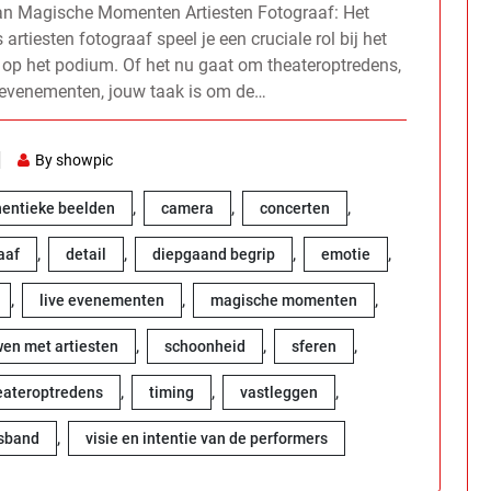
van Magische Momenten Artiesten Fotograaf: Het
iesten fotograaf speel je een cruciale rol bij het
 op het podium. Of het nu gaat om theateroptredens,
e evenementen, jouw taak is om de…
By showpic
,
,
,
hentieke beelden
camera
concerten
,
,
,
,
aaf
detail
diepgaand begrip
emotie
,
,
,
live evenementen
magische momenten
,
,
,
wen met artiesten
schoonheid
sferen
,
,
,
eateroptredens
timing
vastleggen
,
sband
visie en intentie van de performers