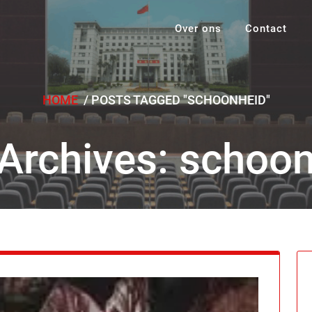
Over ons
Contact
HOME
/
POSTS TAGGED "SCHOONHEID"
Archives: schoo