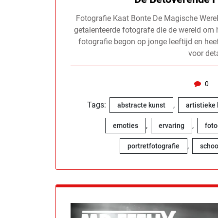
Fotografie Kaat Bonte De Magische Werel
getalenteerde fotografe die de wereld om 
fotografie begon op jonge leeftijd en he
voor det
0
Tags:
,
abstracte kunst
artistieke
,
,
emoties
ervaring
foto
,
portretfotografie
schoo