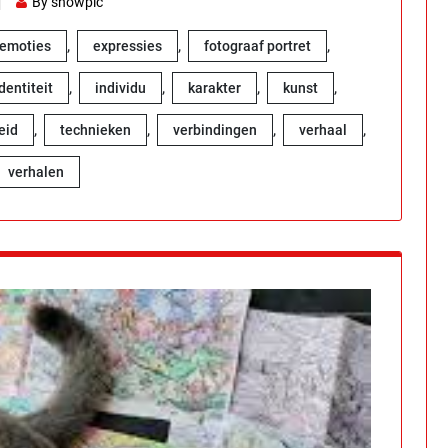
By showpic
,
,
,
emoties
expressies
fotograaf portret
,
,
,
,
dentiteit
individu
karakter
kunst
,
,
,
,
eid
technieken
verbindingen
verhaal
verhalen