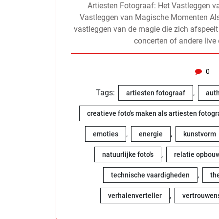
Artiesten Fotograaf: Het Vastleggen 
Vastleggen van Magische Momenten Als art
vastleggen van de magie die zich afspeelt
concerten of andere liv
0
Tags:
,
artiesten fotograaf
aut
creatieve foto's maken als artiesten fotogr
,
,
emoties
energie
kunstvorm
,
natuurlijke foto's
relatie opbou
,
technische vaardigheden
th
,
verhalenverteller
vertrouwen