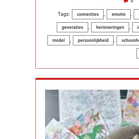
0
Tags:
,
,
connecties
emotie
,
,
generaties
herinneringen
i
,
,
model
persoonlijkheid
schoonh