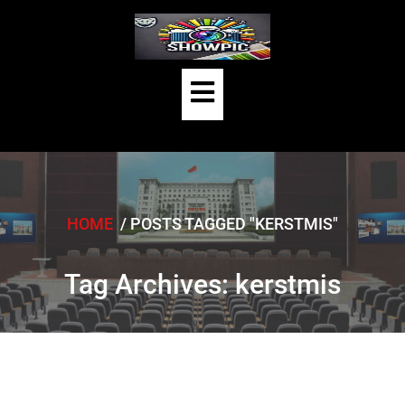
Skip
to
content
Open
Button
HOME
/
POSTS TAGGED "KERSTMIS"
Tag Archives: kerstmis