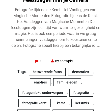
Feestdagen met je Camera
Fotografie tijdens de Kerst: Het Vastleggen van
Magische Momenten Fotografie tijdens de Kerst:
Het Vastleggen van Magische Momenten De
feestdagen zijn een tijd van warmte, gezelligheid en
magie. Het is ook een periode waarin we graag
herinneringen vastleggen om te koesteren en te
delen. Fotografie speelt hierbij een belangrijke rol,…
0
By showpic
Tags:
,
,
betoverende foto's
decoraties
,
,
emoties
familieleden
,
,
fotogenieke onderwerpen
fotografie
,
,
,
fotografie kerst
kerst
kerstmis