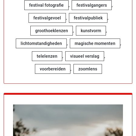
,
,
festival fotografie
festivalgangers
,
,
festivalgevoel
festivalpubliek
,
,
groothoeklenzen
kunstvorm
,
,
lichtomstandigheden
magische momenten
,
,
telelenzen
visueel verslag
,
voorbereiden
zoomlens