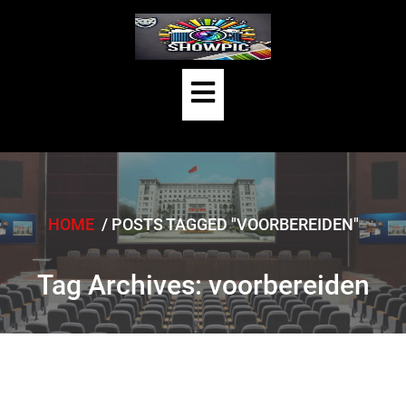
Skip
to
content
Open
Button
HOME
/
POSTS TAGGED "VOORBEREIDEN"
Tag Archives: voorbereiden