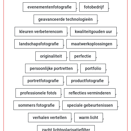
,
,
evenementenfotografie
fotobedrijf
,
geavanceerde technologieën
,
,
kleuren verbeterencom
kwaliteitgouden uur
,
,
landschapsfotografie
maatwerkoplossingen
,
,
originaliteit
perfectie
,
,
persoonlijke portretten
portfolio
,
,
portretfotografie
productfotografie
,
,
professionele foto's
reflecties verminderen
,
,
sommers fotografie
speciale gebeurtenissen
,
,
verhalen vertellen
warm licht
zacht lichtpolarisatiefilter