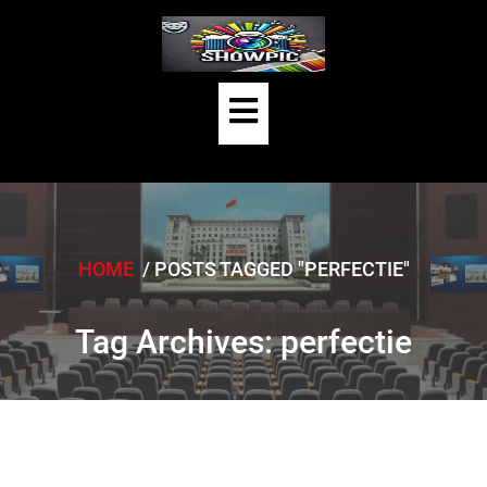
Skip
to
content
Open
Button
HOME
/
POSTS TAGGED "PERFECTIE"
Tag Archives: perfectie