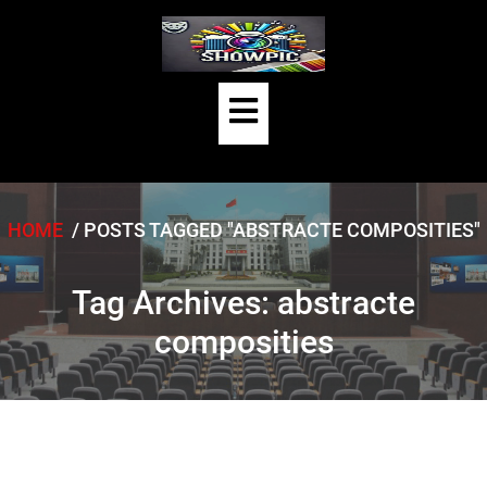
Skip
to
content
Open
Button
HOME
/
POSTS TAGGED "ABSTRACTE COMPOSITIES"
Tag Archives: abstracte
composities