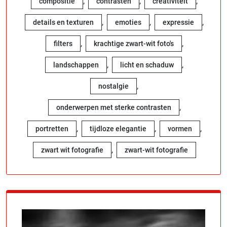
,
,
,
compositie
contrasten
creativiteit
,
,
,
details en texturen
emoties
expressie
,
,
filters
krachtige zwart-wit foto's
,
,
landschappen
licht en schaduw
,
nostalgie
,
onderwerpen met sterke contrasten
,
,
,
portretten
tijdloze elegantie
vormen
,
zwart wit fotografie
zwart-wit fotografie