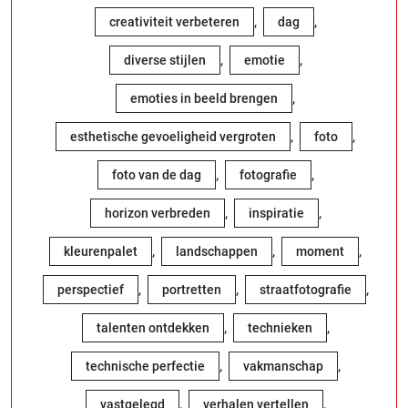
,
,
creativiteit verbeteren
dag
,
,
diverse stijlen
emotie
,
emoties in beeld brengen
,
,
esthetische gevoeligheid vergroten
foto
,
,
foto van de dag
fotografie
,
,
horizon verbreden
inspiratie
,
,
,
kleurenpalet
landschappen
moment
,
,
,
perspectief
portretten
straatfotografie
,
,
talenten ontdekken
technieken
,
,
technische perfectie
vakmanschap
,
,
vastgelegd
verhalen vertellen