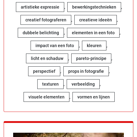
,
,
artistieke expressie
bewerkingstechnieken
,
,
creatief fotograferen
creatieve ideeën
,
,
dubbele belichting
elementen in een foto
,
,
impact van een foto
kleuren
,
,
licht en schaduw
pareto-principe
,
,
perspectief
props in fotografie
,
,
texturen
verbeelding
,
visuele elementen
vormen en lijnen