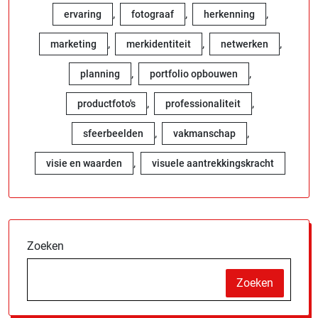
,
,
,
ervaring
fotograaf
herkenning
,
,
,
marketing
merkidentiteit
netwerken
,
,
planning
portfolio opbouwen
,
,
productfoto's
professionaliteit
,
,
sfeerbeelden
vakmanschap
,
visie en waarden
visuele aantrekkingskracht
Zoeken
Zoeken