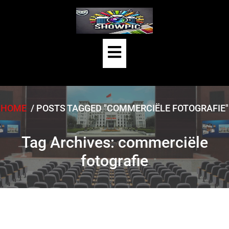
Skip
to
content
Open
Button
HOME
/
POSTS TAGGED "COMMERCIËLE FOTOGRAFIE"
Tag Archives: commerciële
fotografie