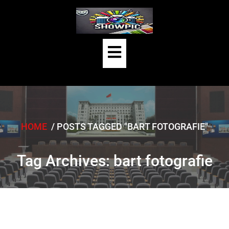
Skip
to
content
Open
Button
HOME
/
POSTS TAGGED "BART FOTOGRAFIE"
Tag Archives: bart fotografie