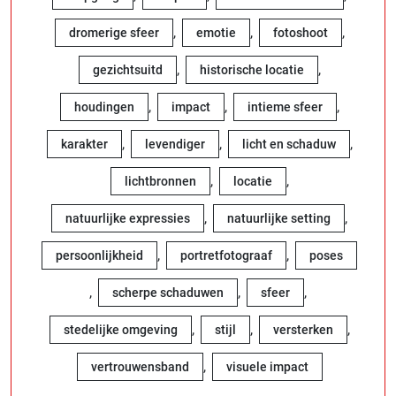
,
,
,
dromerige sfeer
emotie
fotoshoot
,
,
gezichtsuitd
historische locatie
,
,
,
houdingen
impact
intieme sfeer
,
,
,
karakter
levendiger
licht en schaduw
,
,
lichtbronnen
locatie
,
,
natuurlijke expressies
natuurlijke setting
,
,
persoonlijkheid
portretfotograaf
poses
,
,
,
scherpe schaduwen
sfeer
,
,
,
stedelijke omgeving
stijl
versterken
,
vertrouwensband
visuele impact