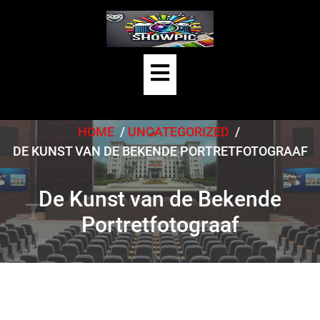
Skip
to
content
Open
Button
HOME
/
UNCATEGORIZED
/
DE KUNST VAN DE BEKENDE PORTRETFOTOGRAAF
De Kunst van de Bekende
Portretfotograaf