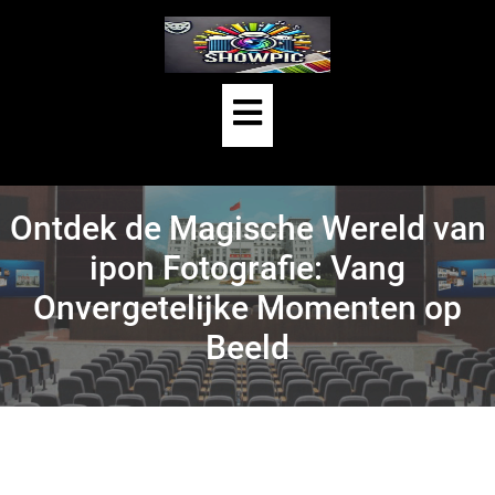
Skip
to
HOME
/
UNCATEGORIZED
/
content
ONTDEK DE MAGISCHE WERELD VAN IPON
Open
FOTOGRAFIE: VANG ONVERGETELIJKE MOMENTEN OP
Button
BEELD
Ontdek de Magische Wereld van
ipon Fotografie: Vang
Onvergetelijke Momenten op
Beeld