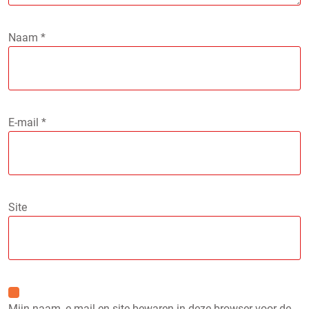
Naam
*
E-mail
*
Site
Mijn naam, e-mail en site bewaren in deze browser voor de