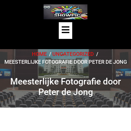
Skip
to
content
Open
Button
HOME
/
UNCATEGORIZED
/
MEESTERLIJKE FOTOGRAFIE DOOR PETER DE JONG
Meesterlijke Fotografie door
Peter de Jong