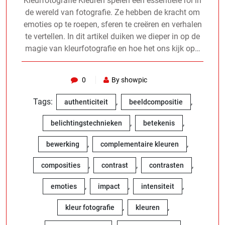
Kleurfotografie Kleuren spelen een essentiële rol in
de wereld van fotografie. Ze hebben de kracht om
emoties op te roepen, sferen te creëren en verhalen
te vertellen. In dit artikel duiken we dieper in op de
magie van kleurfotografie en hoe het ons kijk op…
0
By showpic
Tags:
,
,
authenticiteit
beeldcompositie
,
,
belichtingstechnieken
betekenis
,
,
bewerking
complementaire kleuren
,
,
,
composities
contrast
contrasten
,
,
,
emoties
impact
intensiteit
,
,
kleur fotografie
kleuren