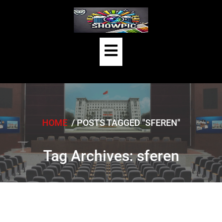
Skip
to
content
Open
Button
HOME
/
POSTS TAGGED "SFEREN"
Tag Archives: sferen