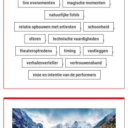
,
,
live evenementen
magische momenten
,
natuurlijke foto's
,
,
relatie opbouwen met artiesten
schoonheid
,
,
sferen
technische vaardigheden
,
,
,
theateroptredens
timing
vastleggen
,
,
verhalenverteller
vertrouwensband
visie en intentie van de performers