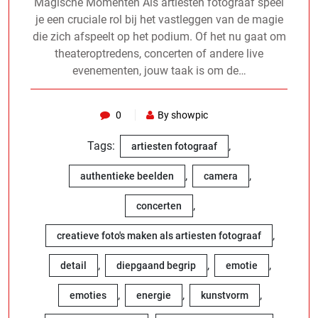
Magische Momenten Als artiesten fotograaf speel
je een cruciale rol bij het vastleggen van de magie
die zich afspeelt op het podium. Of het nu gaat om
theateroptredens, concerten of andere live
evenementen, jouw taak is om de…
0
By showpic
Tags:
,
artiesten fotograaf
,
,
authentieke beelden
camera
,
concerten
,
creatieve foto's maken als artiesten fotograaf
,
,
,
detail
diepgaand begrip
emotie
,
,
,
emoties
energie
kunstvorm