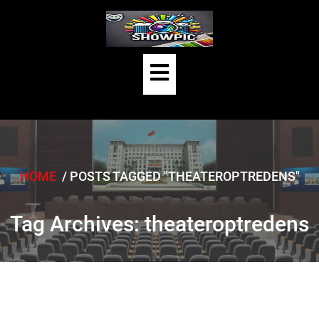
Skip
to
content
Open
Button
HOME
/
POSTS TAGGED "THEATEROPTREDENS"
Tag Archives: theateroptredens