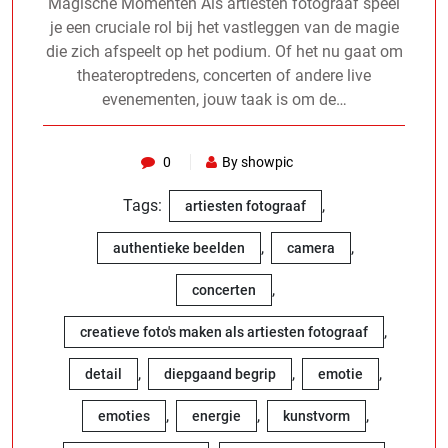
Magische Momenten Als artiesten fotograaf speel
je een cruciale rol bij het vastleggen van de magie
die zich afspeelt op het podium. Of het nu gaat om
theateroptredens, concerten of andere live
evenementen, jouw taak is om de…
0
By showpic
Tags:
,
artiesten fotograaf
,
,
authentieke beelden
camera
,
concerten
,
creatieve foto's maken als artiesten fotograaf
,
,
,
detail
diepgaand begrip
emotie
,
,
,
emoties
energie
kunstvorm