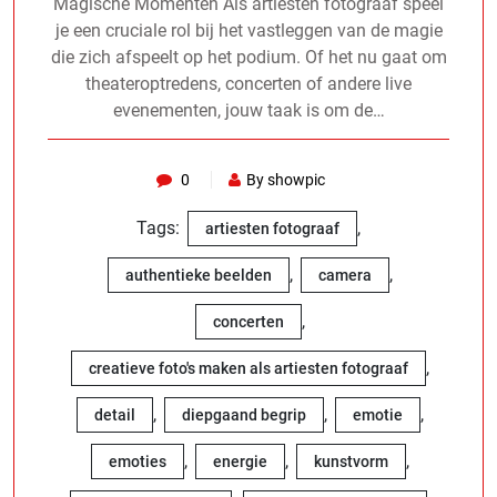
Magische Momenten Als artiesten fotograaf speel
je een cruciale rol bij het vastleggen van de magie
die zich afspeelt op het podium. Of het nu gaat om
theateroptredens, concerten of andere live
evenementen, jouw taak is om de…
0
By showpic
Tags:
,
artiesten fotograaf
,
,
authentieke beelden
camera
,
concerten
,
creatieve foto's maken als artiesten fotograaf
,
,
,
detail
diepgaand begrip
emotie
,
,
,
emoties
energie
kunstvorm