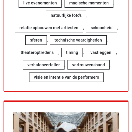
,
,
live evenementen
magische momenten
,
natuurlijke foto's
,
,
relatie opbouwen met artiesten
schoonheid
,
,
sferen
technische vaardigheden
,
,
,
theateroptredens
timing
vastleggen
,
,
verhalenverteller
vertrouwensband
visie en intentie van de performers