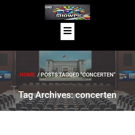
Skip
to
content
Open
Button
HOME
/
POSTS TAGGED "CONCERTEN"
Tag Archives: concerten