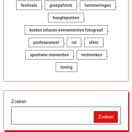
,
,
,
festivals
groepsfoto's
herinneringen
,
hoogtepunten
,
kosten inhuren evenementen fotograaf
,
,
,
professioneel
rol
sfeer
,
,
spontane momenten
technieken
timing
Zoeken
Zoeken