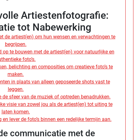
olle Artiestenfotografie:
tie tot Nabewerking
t de artiest(en) om hun wensen en verwachtingen te
begrijpen.
op te bouwen met de artiest(en) voor natuurlijke en
thentieke foto’s.
en, belichting en composities om creatieve foto’s te
maken.
en in plaats van alleen geposeerde shots vast te
leggen.
 de sfeer van de muziek of optreden benadrukken.
ke visie van zowel jou als de artiest(en) tot uiting te
laten komen.
en lever de foto’s binnen een redelijke termijn aan.
de communicatie met de