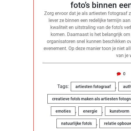
foto’s binnen een
Zorg ervoor dat je als artiesten fotograaf 
lever ze binnen een redelijke termijn aan
kwaliteit en uitstraling van de foto’s v
komen. Daarnaast is het belangrijk om de
organisatoren snel kunnen beschikken ov
evenement. Op deze manier toon je niet all
van je 
0
Tags:
,
artiesten fotograaf
aut
creatieve foto's maken als artiesten fotogr
,
,
emoties
energie
kunstvorm
,
natuurlijke foto's
relatie opbou