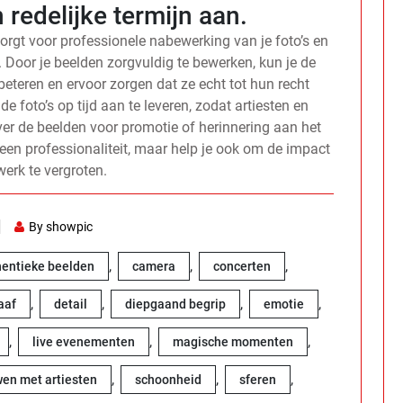
 redelijke termijn aan.
zorgt voor professionele nabewerking van je foto’s en
. Door je beelden zorgvuldig te bewerken, kun je de
erbeteren en ervoor zorgen dat ze echt tot hun recht
 foto’s op tijd aan te leveren, zodat artiesten en
er de beelden voor promotie of herinnering aan het
een professionaliteit, maar help je ook om de impact
werk te vergroten.
By showpic
,
,
,
hentieke beelden
camera
concerten
,
,
,
,
aaf
detail
diepgaand begrip
emotie
,
,
,
live evenementen
magische momenten
,
,
,
wen met artiesten
schoonheid
sferen