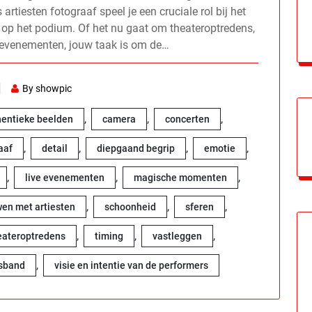
iesten fotograaf speel je een cruciale rol bij het
 op het podium. Of het nu gaat om theateroptredens,
e evenementen, jouw taak is om de…
By showpic
,
,
,
hentieke beelden
camera
concerten
,
,
,
,
aaf
detail
diepgaand begrip
emotie
,
,
,
live evenementen
magische momenten
,
,
,
wen met artiesten
schoonheid
sferen
,
,
,
eateroptredens
timing
vastleggen
,
sband
visie en intentie van de performers