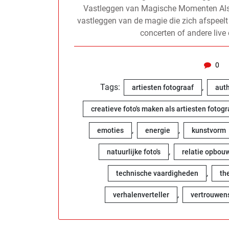
Vastleggen van Magische Momenten Als art
vastleggen van de magie die zich afspeelt
concerten of andere liv
0
Tags:
,
artiesten fotograaf
aut
creatieve foto's maken als artiesten fotogr
,
,
emoties
energie
kunstvorm
,
natuurlijke foto's
relatie opbou
,
technische vaardigheden
th
,
verhalenverteller
vertrouwen