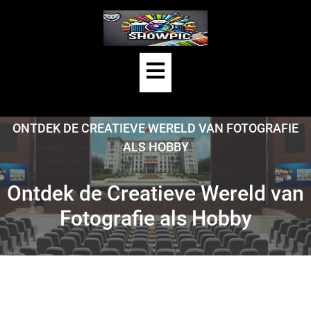
Skip
to
content
Open
Button
HOME
/
UNCATEGORIZED
/
ONTDEK DE CREATIEVE WERELD VAN FOTOGRAFIE
ALS HOBBY
Ontdek de Creatieve Wereld van
Fotografie als Hobby