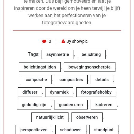
te maken. Dus blijf gemotiveerd en laat je
inspireren door de wereld om je heen terwijl je blijft
werken aan het perfectioneren van je
fotografievaardigheden.
0
By showpic
Tags:
,
,
asymmetrie
belichting
,
,
belichtingstijden
bewegingsonscherpte
,
,
,
compositie
composities
details
,
,
,
diffuser
dynamiek
fotografiehobby
,
,
,
geduldig zijn
gouden uren
kadreren
,
,
natuurlijk licht
observeren
,
,
,
perspectieven
schaduwen
standpunt