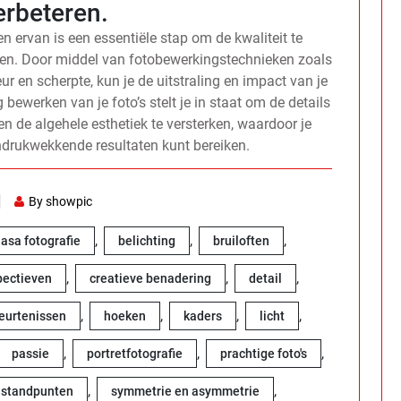
erbeteren.
n ervan is een essentiële stap om de kwaliteit te
halen. Door middel van fotobewerkingstechnieken zoals
ur en scherpte, kun je de uitstraling en impact van je
g bewerken van je foto’s stelt je in staat om de details
en de algehele esthetiek te versterken, waardoor je
indrukwekkende resultaten kunt bereiken.
By showpic
,
,
,
asa fotografie
belichting
bruiloften
,
,
,
pectieven
creatieve benadering
detail
,
,
,
,
eurtenissen
hoeken
kaders
licht
,
,
,
passie
portretfotografie
prachtige foto's
,
,
standpunten
symmetrie en asymmetrie