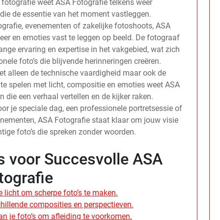
 fotografie weet ASA Fotografie telkens weer
die de essentie van het moment vastleggen.
tografie, evenementen of zakelijke fotoshoots, ASA
feer en emoties vast te leggen op beeld. De fotograaf
ange ervaring en expertise in het vakgebied, wat zich
nele foto’s die blijvende herinneringen creëren.
iet alleen de technische vaardigheid maar ook de
 te spelen met licht, compositie en emoties weet ASA
n die een verhaal vertellen en de kijker raken.
or je speciale dag, een professionele portretsessie of
enementen, ASA Fotografie staat klaar om jouw visie
htige foto’s die spreken zonder woorden.
ps voor Succesvolle ASA
tografie
 licht om scherpe foto’s te maken.
hillende composities en perspectieven.
an je foto’s om afleiding te voorkomen.