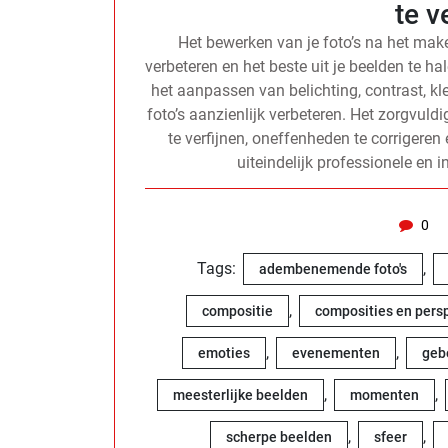
te v
Het bewerken van je foto’s na het make
verbeteren en het beste uit je beelden te 
het aanpassen van belichting, contrast, kle
foto’s aanzienlijk verbeteren. Het zorgvuldi
te verfijnen, oneffenheden te corrigeren 
uiteindelijk professionele en 
0
Tags:
,
adembenemende foto's
,
compositie
composities en pers
,
,
emoties
evenementen
geb
,
,
meesterlijke beelden
momenten
,
,
scherpe beelden
sfeer