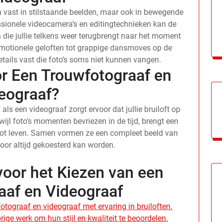
een vast in stilstaande beelden, maar ook in bewegende
ssionele videocamera’s en editingtechnieken kan de
die jullie telkens weer terugbrengt naar het moment
n emotionele geloften tot grappige dansmoves op de
etails vast die foto’s soms niet kunnen vangen.
r Een Trouwfotograaf en
eograaf?
ls een videograaf zorgt ervoor dat jullie bruiloft op
jl foto’s momenten bevriezen in de tijd, brengt een
tot leven. Samen vormen ze een compleet beeld van
voor altijd gekoesterd kan worden.
voor het Kiezen van een
aaf en Videograaf
otograaf en videograaf met ervaring in bruiloften.
ge werk om hun stijl en kwaliteit te beoordelen.