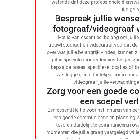
wetende dat deze professionele dienstve
tijdige 
Bespreek jullie wens
fotograaf/videograaf 
Het is van essentieel belang om jull
trouwfotograaf en videograaf voordat de 
over wat jullie belangrijk vinden, kunnen z
jullie speciale momenten vastleggen zoa
bepaalde poses, specifieke locaties of be
vastleggen, een duidelijke communicat
videograaf jullie verwachtinge
Zorg voor een goede c
een soepel ver
Een essentiële tip voor het inhuren van e
een goede communicatie en planning v
tevoren duidelijk te communiceren ove
momenten die jullie graag vastgelegd will