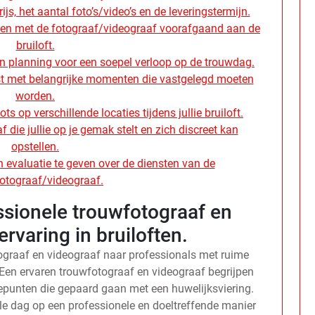
js, het aantal foto’s/video’s en de leveringstermijn.
gen met de fotograaf/videograaf voorafgaand aan de
bruiloft.
 planning voor een soepel verloop op de trouwdag.
jst met belangrijke momenten die vastgelegd moeten
worden.
ts op verschillende locaties tijdens jullie bruiloft.
 die jullie op je gemak stelt en zich discreet kan
opstellen.
n evaluatie te geven over de diensten van de
otograaf/videograaf.
ssionele trouwfotograaf en
rvaring in bruiloften.
tograaf en videograaf naar professionals met ruime
. Een ervaren trouwfotograaf en videograaf begrijpen
punten die gepaard gaan met een huwelijksviering.
ale dag op een professionele en doeltreffende manier