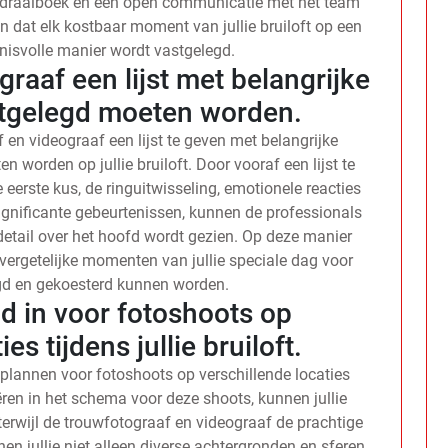
d draaiboek en een open communicatie met het team
en dat elk kostbaar moment van jullie bruiloft op een
nisvolle manier wordt vastgelegd.
raaf een lijst met belangrijke
tgelegd moeten worden.
 en videograaf een lijst te geven met belangrijke
worden op jullie bruiloft. Door vooraf een lijst te
erste kus, de ringuitwisseling, emotionele reacties
ignificante gebeurtenissen, kunnen de professionals
detail over het hoofd wordt gezien. Op deze manier
onvergetelijke momenten van jullie speciale dag voor
egd en gekoesterd kunnen worden.
jd in voor fotoshoots op
es tijdens jullie bruiloft.
e plannen voor fotoshoots op verschillende locaties
reëren in het schema voor deze shoots, kunnen jullie
rwijl de trouwfotograaf en videograaf de prachtige
 jullie niet alleen diverse achtergronden en sferen