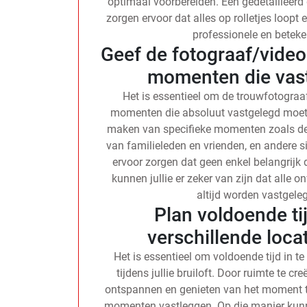
optimaal voorbereiden. Een gedetailleer
zorgen ervoor dat alles op rolletjes loopt 
professionele en beteke
Geef de fotograaf/videog
momenten die vas
Het is essentieel om de trouwfotograaf
momenten die absoluut vastgelegd moeten 
maken van specifieke momenten zoals de e
van familieleden en vrienden, en andere s
ervoor zorgen dat geen enkel belangrijk 
kunnen jullie er zeker van zijn dat alle 
altijd worden vastgel
Plan voldoende ti
verschillende locati
Het is essentieel om voldoende tijd in t
tijdens jullie bruiloft. Door ruimte te c
ontspannen en genieten van het moment te
momenten vastleggen. Op die manier kunnen