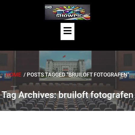
Skip
to
content
Open
Button
HOME
/
POSTS TAGGED "BRUILOFT FOTOGRAFEN"
Tag Archives: bruiloft fotografen