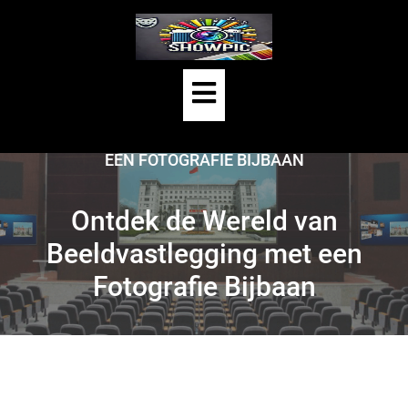
Skip
to
content
Open
HOME
/
BIJBAAN FOTOGRAFIE
/
Button
ONTDEK DE WERELD VAN BEELDVASTLEGGING MET
EEN FOTOGRAFIE BIJBAAN
Ontdek de Wereld van
Beeldvastlegging met een
Fotografie Bijbaan